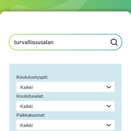
Hae
H
koulutusta
a
e
hakusanalla
Koulutustyypit:
Koulutusalat:
Paikkakunnat: