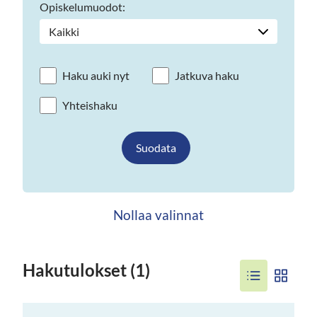
Opiskelumuodot:
Haku auki nyt
Jatkuva haku
Yhteishaku
Suodata
Nollaa valinnat
Hakutulokset (1)
Vaihda
listausnäkymä