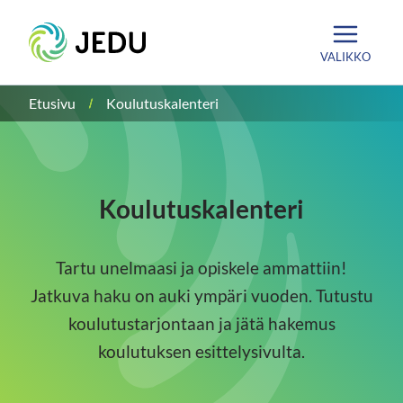
Siirry
Etusivu
sisältöön
VALIKKO
Etusivu
Koulutuskalenteri
Koulutuskalenteri
Tartu unelmaasi ja opiskele ammattiin!
Jatkuva haku on auki ympäri vuoden. Tutustu
koulutustarjontaan ja jätä hakemus
koulutuksen esittelysivulta.