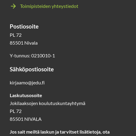
Toimipisteiden yhteystiedot
Postiosoite
PL 72
85501 Nivala
Y-tunnus: 0210010-1
Sähköpostiosoite
kirjaamo@jedu.fi
Laskutusosoite
Jokilaaksojen koulutuskuntayhtymä
PL 72
85501 NIVALA
Jos sait meiltä laskun ja tarvitset lisätietoja, ota