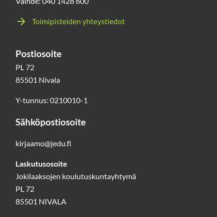
Vaihde: 040 1428 600
Toimipisteiden yhteystiedot
Postiosoite
PL 72
85501 Nivala
Y-tunnus: 0210010-1
Sähköpostiosoite
kirjaamo@jedu.fi
Laskutusosoite
Jokilaaksojen koulutuskuntayhtymä
PL 72
85501 NIVALA