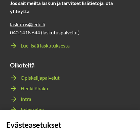
Jos sait meiltä laskun ja tarvitset lisätietoja, ota
yhteyttä
laskutus@jedu.fi
040 1418 644
(laskutuspalvelut)
Lue lisää laskutuksesta
Oikoteitä
Opiskelijapalvelut
Henkilöhaku
Intra
Itslearning
Webmail
Evästeasetukset
Wilma