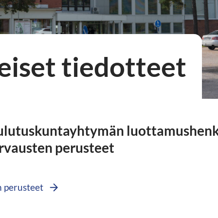
eiset tiedotteet
oulutuskuntayhtymän luottamushenk
orvausten perusteet
n perusteet