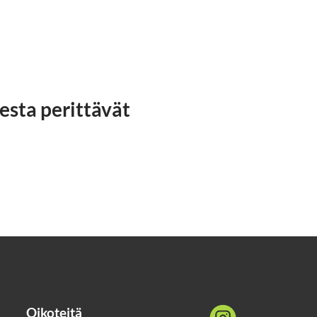
sesta perittävät
Oikoteitä
Sosiaalinen