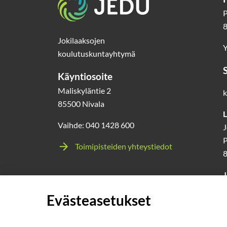
P
8
Jokilaaksojen
Y
koulutuskuntayhtymä
Käyntiosoite
Maliskyläntie 2
k
85500 Nivala
L
Vaihde: 040 1428 600
J
P
Toimipisteiden yhteystiedot
J
l
Evästeasetukset
0