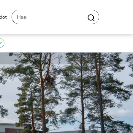
Hae
edot
H
a
e
JEDU
alasivut