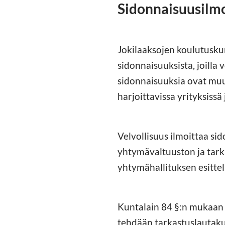
Sidonnaisuusilm
Jokilaaksojen koulutuskun
sidonnaisuuksista, joilla 
sidonnaisuuksia ovat mu
harjoittavissa yrityksissä
Velvollisuus ilmoittaa si
yhtymävaltuuston ja tark
yhtymähallituksen esittel
Kuntalain 84 §:n mukaan s
tehdään tarkastuslautaku