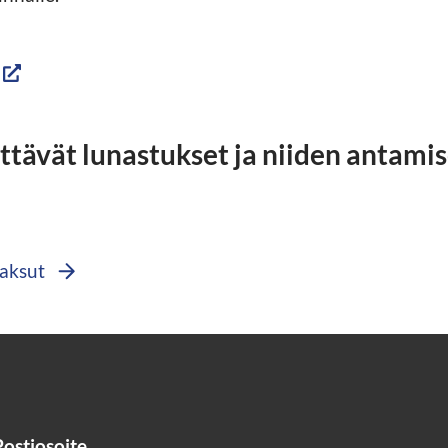
ittävät lunastukset ja niiden antami
maksut
Postiosoite