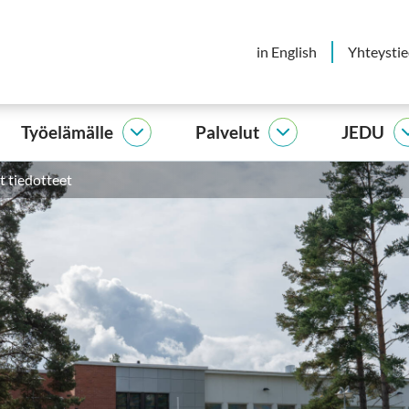
in English
Yhteysti
Työelämälle
Palvelut
JEDU
elijalle
Työelämälle
Palvelut
vut
alasivut
alasivut
t tiedotteet