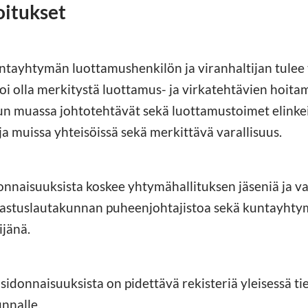
oitukset
tayhtymän luottamushenkilön ja viranhaltijan tulee t
voi olla merkitystä luottamus- ja virkatehtävien hoitami
un muassa johtotehtävät sekä luottamustoimet elinke
 ja muissa yhteisöissä sekä merkittävä varallisuus.
donnaisuuksista koskee yhtymähallituksen jäseniä ja va
astuslautakunnan puheenjohtajistoa sekä kuntayhtymä
ijänä.
idonnaisuuksista on pidettävä rekisteriä yleisessä ti
nnalle.