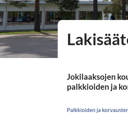
Lakisäät
Jokilaaksojen k
palkkioiden ja k
Palkkioiden ja korvauste