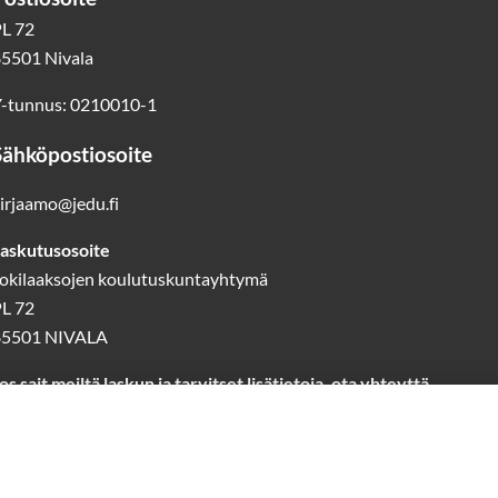
L 72
5501 Nivala
-tunnus: 0210010-1
Sähköpostiosoite
irjaamo@jedu.fi
askutusosoite
okilaaksojen koulutuskuntayhtymä
L 72
85501 NIVALA
os sait meiltä laskun ja tarvitset lisätietoja, ota yhteyttä
askutus@jedu.fi
40 1418 644
(laskutuspalvelut)