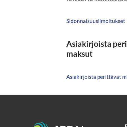
Sidonnaisuusilmoitukset
Asiakirjoista per
maksut
Asiakirjoista perittävät 
Etusivu