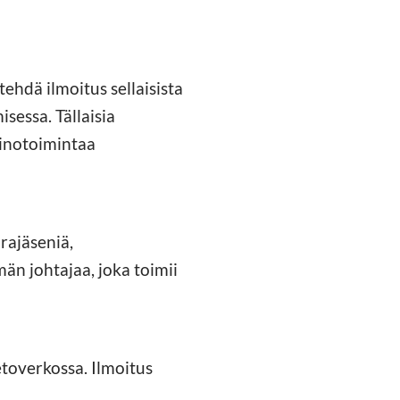
ehdä ilmoitus sellaisista
sessa. Tällaisia
inotoimintaa
rajäseniä,
n johtajaa, joka toimii
etoverkossa. Ilmoitus