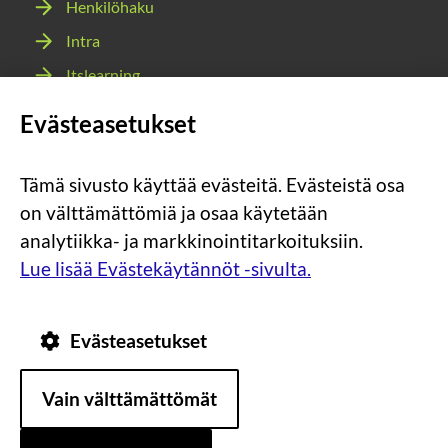
Henkilöhaku
Intra
Itslearning
Webmail
Evästeasetukset
Wilma
Tämä sivusto käyttää evästeitä. Evästeistä osa
Sosiaalinen
Sosiaalinen
Sosiaalinen
Sosiaalinen
on välttämättömiä ja osaa käytetään
media:
media:
media:
media:
analytiikka- ja markkinointitarkoituksiin.
instagram
facebook
youtube
snapchat
Lue lisää Evästekäytännöt -sivulta.
Evästeasetukset
Tietosuoja
Tietoa
Vain välttämättömät
evästeistä
Saavutettavuus