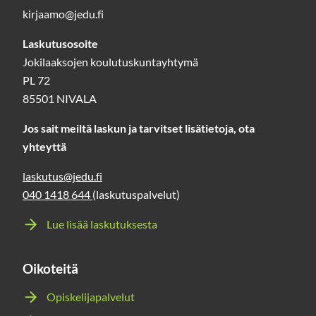
kirjaamo@jedu.fi
Laskutusosoite
Jokilaaksojen koulutuskuntayhtymä
PL 72
85501 NIVALA
Jos sait meiltä laskun ja tarvitset lisätietoja, ota
yhteyttä
laskutus@jedu.fi
040 1418 644
(laskutuspalvelut)
Lue lisää laskutuksesta
Oikoteitä
Opiskelijapalvelut