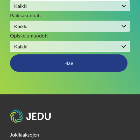
Paikkakunnat:
Opiskelumuodot:
Hae
Etusivu
Jokilaaksojen