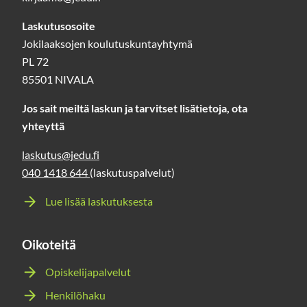
Laskutusosoite
Jokilaaksojen koulutuskuntayhtymä
PL 72
85501 NIVALA
Jos sait meiltä laskun ja tarvitset lisätietoja, ota
yhteyttä
laskutus@jedu.fi
040 1418 644
(laskutuspalvelut)
Lue lisää laskutuksesta
Oikoteitä
Opiskelijapalvelut
Henkilöhaku