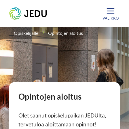
Siirry
Etusivu
sisältöön
VALIKKO
Opiskelijalle
Opintojen aloitus
Opintojen aloitus
Olet saanut opiskelupaikan JEDUlta,
tervetuloa aloittamaan opinnot!