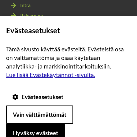
Intra
Itslearning
Webmail
Evästeasetukset
Wilma
Tämä sivusto käyttää evästeitä. Evästeistä osa
Sosiaalinen
Sosiaalinen
Sosiaalinen
Sosiaalinen
on välttämättömiä ja osaa käytetään
media:
media:
media:
media:
analytiikka- ja markkinointitarkoituksiin.
instagram
facebook
youtube
snapchat
Lue lisää Evästekäytännöt -sivulta.
Evästeasetukset
Tietosuoja
Tietoa
Vain välttämättömät
evästeistä
Saavutettavuus
Hyväksy evästeet