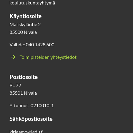
koulutuskuntayhtymä
Käyntiosoite
Maliskyläntie 2
85500 Nivala
Vaihde: 040 1428 600
Toimipisteiden yhteystiedot
Postiosoite
PL 72
85501 Nivala
Y-tunnus: 0210010-1
Sähköpostiosoite
kirjaamo@jedu.fi