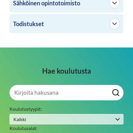
Sähköinen opintotoimisto
Todistukset
Hae koulutusta
Kirjoita
H
hakusana
a
e
Koulutustyypit:
Koulutusalat: