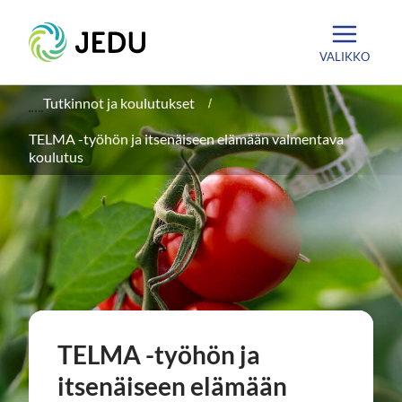
Siirry
Etusivu
sisältöön
VALIKKO
Tutkinnot ja koulutukset
TELMA -työhön ja itsenäiseen elämään valmentava
koulutus
TELMA -työhön ja
itsenäiseen elämään