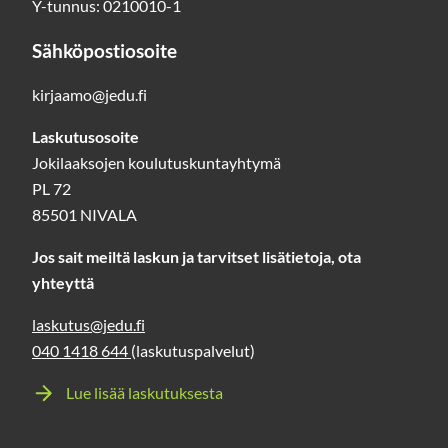
Y-tunnus: 0210010-1
Sähköpostiosoite
kirjaamo@jedu.fi
Laskutusosoite
Jokilaaksojen koulutuskuntayhtymä
PL 72
85501 NIVALA
Jos sait meiltä laskun ja tarvitset lisätietoja, ota
yhteyttä
laskutus@jedu.fi
040 1418 644
(laskutuspalvelut)
Lue lisää laskutuksesta