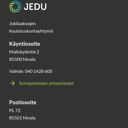
Etusivu
Jokilaaksojen
koulutuskuntayhtymä
Käyntiosoite
Maliskyläntie 2
85500 Nivala
Vaihde: 040 1428 600
Toimipisteiden yhteystiedot
Postiosoite
PL 72
85501 Nivala