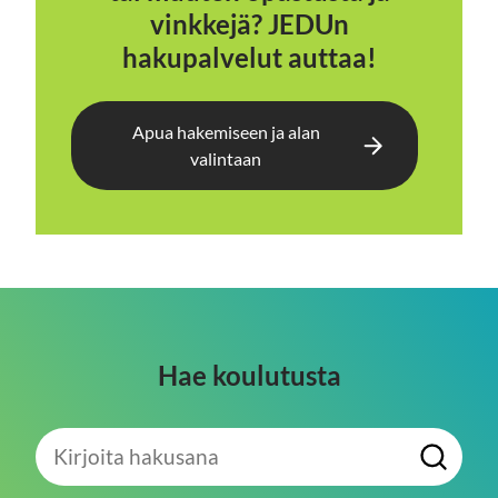
vinkkejä? JEDUn
hakupalvelut auttaa!
Apua hakemiseen ja alan
valintaan
Hae koulutusta
Kirjoita
H
hakusana
a