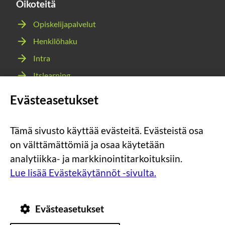
Oikoteitä
Opiskelijapalvelut
Henkilöhaku
Intra
Itslearning
Webmail
Evästeasetukset
Wilma
Tämä sivusto käyttää evästeitä. Evästeistä osa
Sosiaalinen
Sosiaalinen
Sosiaalinen
Sosiaalinen
on välttämättömiä ja osaa käytetään
media:
media:
media:
media:
analytiikka- ja markkinointitarkoituksiin.
instagram
facebook
youtube
snapchat
Lue lisää Evästekäytännöt -sivulta.
Evästeasetukset
Tietosuoja