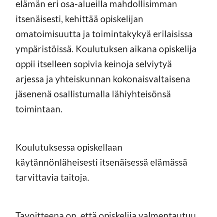
elämän eri osa-alueilla mahdollisimman
itsenäisesti, kehittää opiskelijan
omatoimisuutta ja toimintakykyä erilaisissa
ympäristöissä. Koulutuksen aikana opiskelija
oppii itselleen sopivia keinoja selviytyä
arjessa ja yhteiskunnan kokonaisvaltaisena
jäsenenä osallistumalla lähiyhteisönsä
toimintaan.
Koulutuksessa opiskellaan
käytännönläheisesti itsenäisessä elämässä
tarvittavia taitoja.
Tavoitteena on, että opiskelija valmentautuu