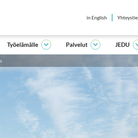
in English
Yhteysti
Työelämälle
Palvelut
JEDU
elijalle
Työelämälle
Palvelut
vut
alasivut
alasivut
o