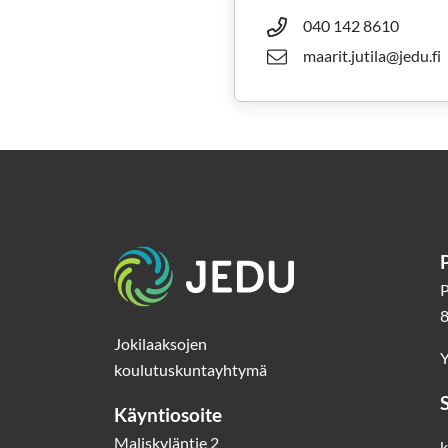
040 142 8610
maarit.jutila@jedu.fi
Etusivu
P
8
Jokilaaksojen
Y
koulutuskuntayhtymä
Käyntiosoite
Maliskyläntie 2
k