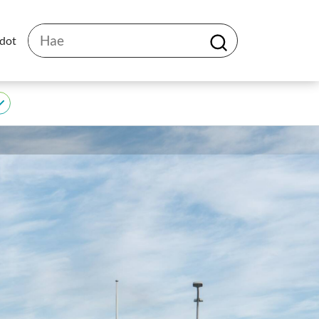
Hae
edot
H
a
e
JEDU
alasivut