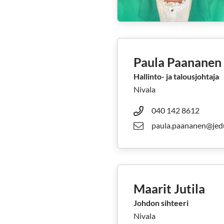
Paula Paananen
Hallinto- ja talousjohtaja
Nivala
040 142 8612
paula.paananen@jedu
Maarit Jutila
Johdon sihteeri
Nivala