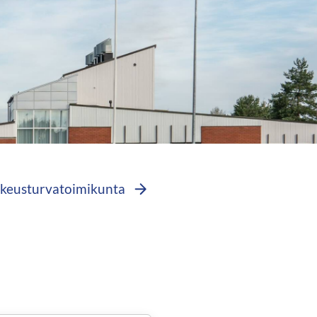
oikeusturvatoimikunta