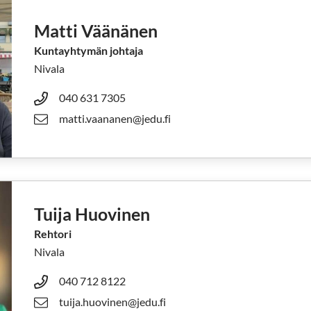
Matti Väänänen
Kuntayhtymän johtaja
Nivala
040 631 7305
matti.vaananen@jedu.fi
Tuija Huovinen
Rehtori
Nivala
040 712 8122
tuija.huovinen@jedu.fi