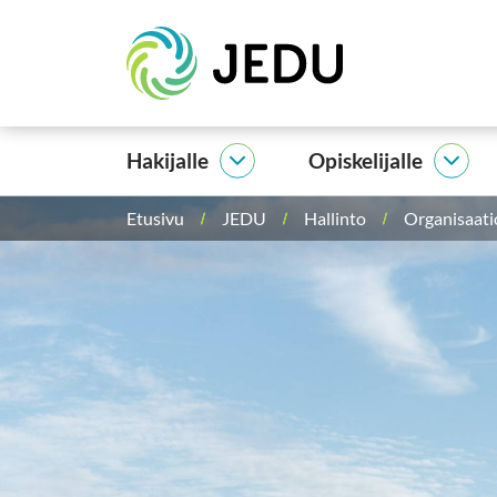
Siirry
Etusivu
sisältöön
Hakijalle
Opiskelijalle
Hakijalle
Opisk
alasivut
alasi
Etusivu
JEDU
Hallinto
Organisaati