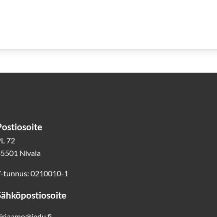
Postiosoite
L 72
5501 Nivala
-tunnus: 0210010-1
Sähköpostiosoite
irjaamo@jedu.fi