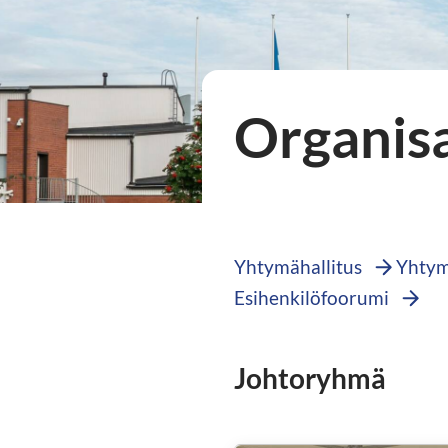
Organis
Yhtymähallitus
Yhtym
Esihenkilöfoorumi
Johtoryhmä