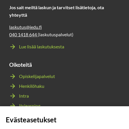
Jos sait meiltä laskun ja tarvitset lisätietoja, ota
yhteyttä
laskutus@jedu.fi
040 1418 644
(laskutuspalvelut)
Lue lisää laskutuksesta
Oikoteitä
Opiskelijapalvelut
Henkilöhaku
Intra
Itslearning
Webmail
Evästeasetukset
Wilma