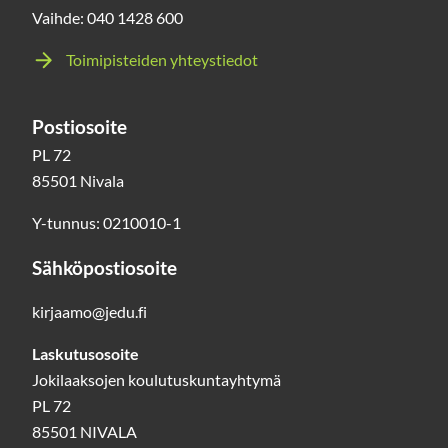
Vaihde: 040 1428 600
Toimipisteiden yhteystiedot
Postiosoite
PL 72
85501 Nivala
Y-tunnus: 0210010-1
Sähköpostiosoite
kirjaamo@jedu.fi
Laskutusosoite
Jokilaaksojen koulutuskuntayhtymä
PL 72
85501 NIVALA