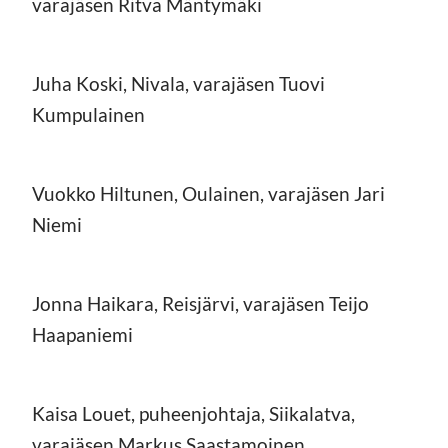
varajäsen Ritva Mäntymäki
Juha Koski, Nivala, varajäsen Tuovi
Kumpulainen
Vuokko Hiltunen, Oulainen, varajäsen Jari
Niemi
Jonna Haikara, Reisjärvi, varajäsen Teijo
Haapaniemi
Kaisa Louet, puheenjohtaja, Siikalatva,
varajäsen Markus Saastamoinen