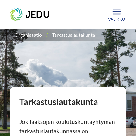
Siirry
Etusivu
sisältöön
VALIKKO
Organisaatio
Tarkastuslautakunta
Tarkastuslautakunta
Jokilaaksojen koulutuskuntayhtymän
tarkastuslautakunnassa on