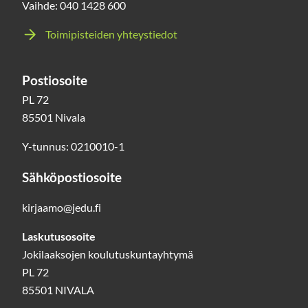
Vaihde: 040 1428 600
Toimipisteiden yhteystiedot
Postiosoite
PL 72
85501 Nivala
Y-tunnus: 0210010-1
Sähköpostiosoite
kirjaamo@jedu.fi
Laskutusosoite
Jokilaaksojen koulutuskuntayhtymä
PL 72
85501 NIVALA