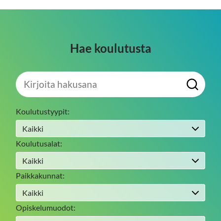
Hae koulutusta
Kirjoita
H
hakusana
a
e
Koulutustyypit:
Koulutusalat:
Paikkakunnat:
Opiskelumuodot: