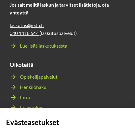
Jos sait meiltä laskun ja tarvitset lisätietoja, ota
yhteyttä
laskutus@jedu.fi
040 1418 644
(laskutuspalvelut)
Lue lisää laskutuksesta
Oikoteitä
Opiskelijapalvelut
Henkilöhaku
Intra
Itslearning
Webmail
Evästeasetukset
Wilma