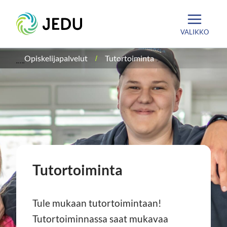
Siirry
Etusivu
sisältöön
VALIKKO
Opiskelijapalvelut
Tutortoiminta
Tutortoiminta
Tule mukaan tutortoimintaan!
Tutortoiminnassa saat mukavaa