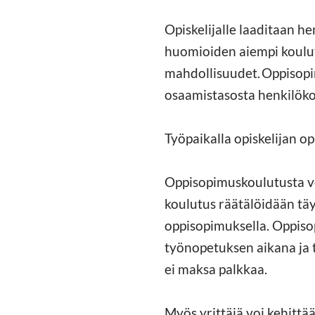
Opiskelijalle laaditaan he
huomioiden aiempi koulu
mahdollisuudet. Oppisopi
osaamistasosta henkilöko
Työpaikalla opiskelijan o
Oppisopimuskoulutusta vo
koulutus räätälöidään täy
oppisopimuksella. Oppiso
työnopetuksen aikana ja t
ei maksa palkkaa.
Myös yrittäjä voi kehitt