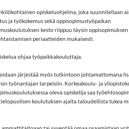
nkilökohtainen opiskeluohjelma, joka suunnitellaan ain
tus ja työkokemus sekä oppisopimustyöpaikan
muskoulutuksen kesto riippuu täysin oppisopimuksen
htaistamisen periaatteiden mukaisesti.
piskelua ohjaa työpaikkakouluttaja.
idaan järjestää myös tutkintoon johtamattomana lisä
sin työnantajan tarpeisiin. Korkeakoulu- ja yliopistoko
pimuskoulutuksessa oleva opiskelija saa työehtosop
ietopuolisen koulutuksen ajalta taloudellista tukea mi
ää ammattitaitoaan tai syventää omaa osaamistaan yri