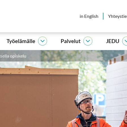
in English
Yhteysti
Työelämälle
Palvelut
JEDU
elijalle
Työelämälle
Palvelut
vut
alasivut
alasivut
ella opiskelu