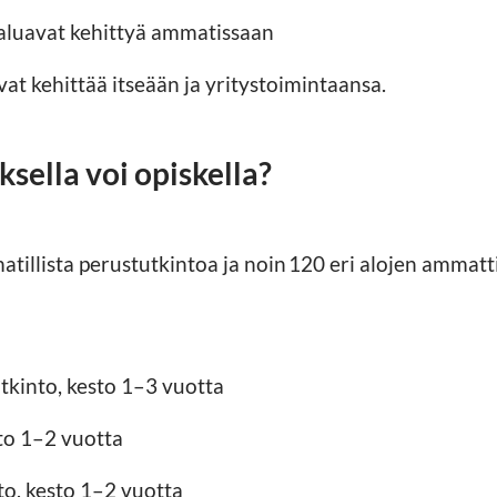
 haluavat kehittyä ammatissaan
uavat kehittää itseään ja yritystoimintaansa.
sella voi opiskella?
tillista perustutkintoa ja noin 120 eri alojen ammatti
tkinto, kesto 1–3 vuotta
to 1–2 vuotta
to, kesto 1–2 vuotta