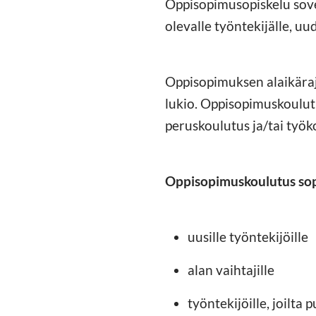
Oppisopimusopiskelu sovel
olevalle työntekijälle, uud
Oppisopimuksen alaikäraja
lukio. Oppisopimuskoulutu
peruskoulutus ja/tai työ
Oppisopimuskoulutus sopi
uusille työntekijöille
alan vaihtajille
työntekijöille, joilta