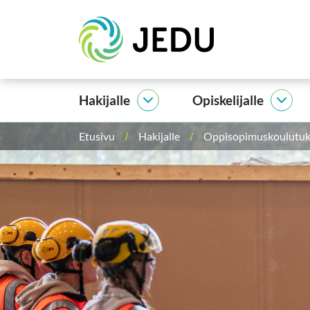
Siirry
Etusivu
sisältöön
Hakijalle
Opiskelijalle
Hakijalle
Opisk
alasivut
alasi
Etusivu
Hakijalle
Oppisopimuskoulutuks