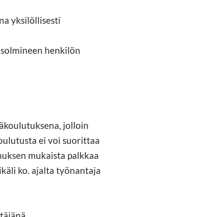
a yksilöllisesti
 solmineen henkilön
koulutuksena, jolloin
ulutusta ei voi suorittaa
imuksen mukaista palkkaa
käli ko. ajalta työnantaja
ttäjänä