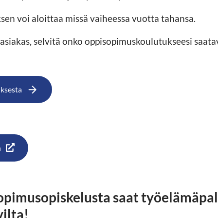
en voi aloittaa missä vaiheessa vuotta tahansa.
 asiakas, selvitä onko oppisopimuskoulutukseesi saata
uksesta
n
sopimusopiskelusta saat työelämäpa
ilta!