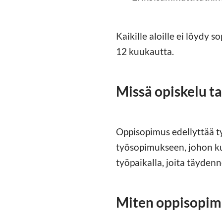
Kaikille aloille ei löydy 
12 kuukautta.
Missä opiskelu t
Oppisopimus edellyttää t
työsopimukseen, johon ku
työpaikalla, joita täydenn
Miten oppisopimu