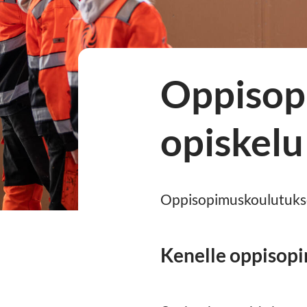
Oppisop
opiskelu
Oppisopimuskoulutuksell
Kenelle oppisopi