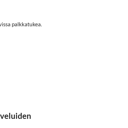
vissa palkkatukea.
lveluiden