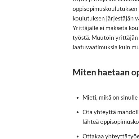
oppisopimuskoulutuksen a
koulutuksen järjestäjän 
Yrittäjälle ei makseta ko
työstä. Muutoin yrittäjän
laatuvaatimuksia kuin m
Miten haetaan o
Mieti, mikä on sinulle 
Ota yhteyttä mahdolli
lähteä oppisopimusko
Ottakaa yhteyttä työ