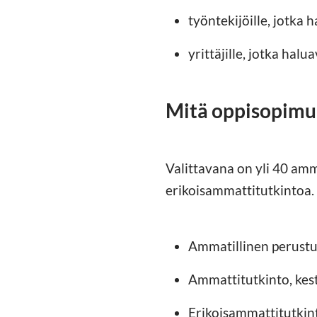
työntekijöille, jotka
yrittäjille, jotka hal
Mitä oppisopimuk
Valittavana on yli 40 amma
erikoisammattitutkintoa.
Ammatillinen perustu
Ammattitutkinto, kes
Erikoisammattitutkin