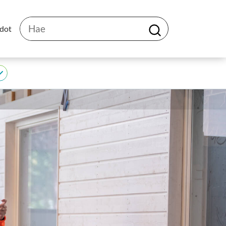
Hae
edot
H
a
e
JEDU
alasivut