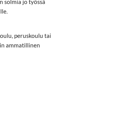
n solmia jo työssä
lle.
oulu, peruskoulu tai
kin ammatillinen