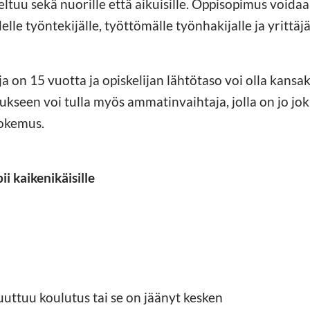
tuu sekä nuorille että aikuisille. Oppisopimus voidaa
elle työntekijälle, työttömälle työnhakijalle ja yrittäjä
 on 15 vuotta ja opiskelijan lähtötaso voi olla kansak
kseen voi tulla myös ammatinvaihtaja, jolla on jo jo
kokemus.
i kaikenikäisille
 puuttuu koulutus tai se on jäänyt kesken