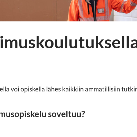
imuskoulutuksell
a voi opiskella lähes kaikkiin ammatillisiin tutki
musopiskelu soveltuu?