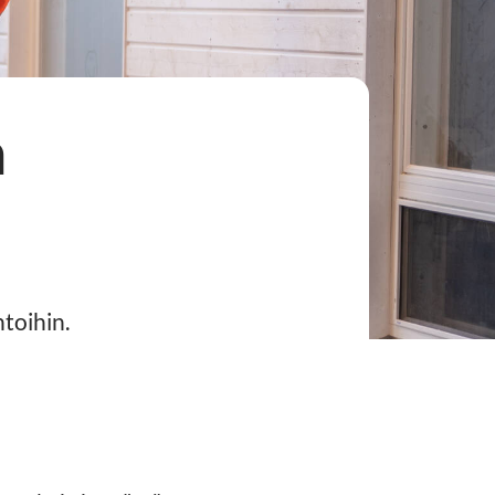
a
ntoihin.