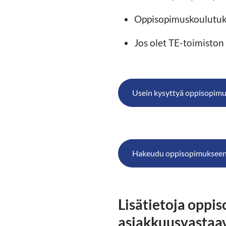
Oppisopimuskoulutuks
Jos olet TE-toimiston
Usein kysyttyä oppisopim
Hakeudu oppisopimuksee
Lisätietoja oppi
asiakkuusvastaav