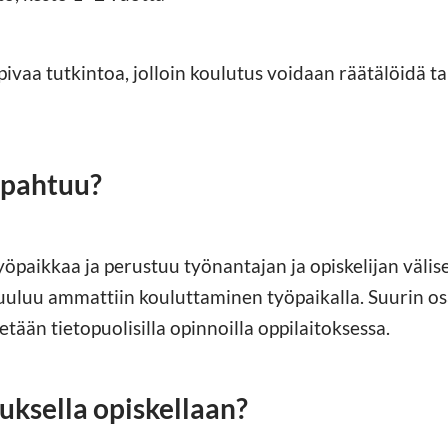
sopivaa tutkintoa, jolloin koulutus voidaan räätälöidä
apahtuu?
yöpaikkaa ja perustuu työnantajan ja opiskelijan väli
uluu ammattiin kouluttaminen työpaikalla. Suurin os
etään tietopuolisilla opinnoilla oppilaitoksessa.
ksella opiskellaan?