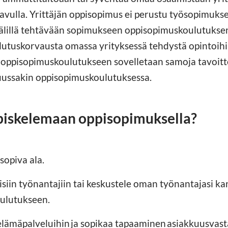
vulla. Yrittäjän oppisopimus ei perustu työsopimukse
välillä tehtävään sopimukseen oppisopimuskoulutuksen
ulutuskorvausta omassa yrityksessä tehdystä opintoihi
 oppisopimuskoulutukseen sovelletaan samoja tavoittei
uussakin oppisopimuskoulutuksessa.
piskelemaan oppisopimuksella?
sopiva ala.
siin työnantajiin tai keskustele oman työnantajasi k
ulutukseen.
elämäpalveluihin ja sopikaa tapaaminen asiakkuusvas