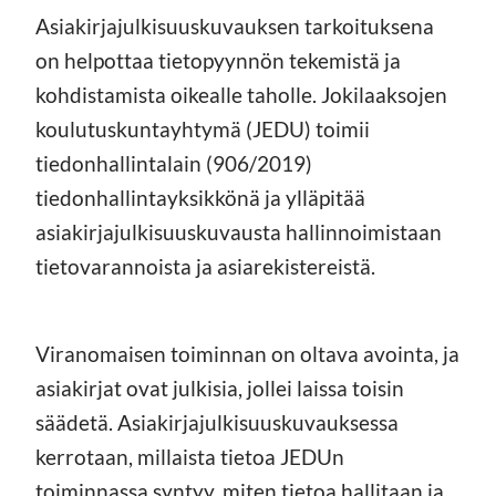
Asiakirjajulkisuuskuvauksen tarkoituksena
on helpottaa tietopyynnön tekemistä ja
kohdistamista oikealle taholle. Jokilaaksojen
koulutuskuntayhtymä (JEDU) toimii
tiedonhallintalain (906/2019)
tiedonhallintayksikkönä ja ylläpitää
asiakirjajulkisuuskuvausta hallinnoimistaan
tietovarannoista ja asiarekistereistä.
Viranomaisen toiminnan on oltava avointa, ja
asiakirjat ovat julkisia, jollei laissa toisin
säädetä. Asiakirjajulkisuuskuvauksessa
kerrotaan, millaista tietoa JEDUn
toiminnassa syntyy, miten tietoa hallitaan ja