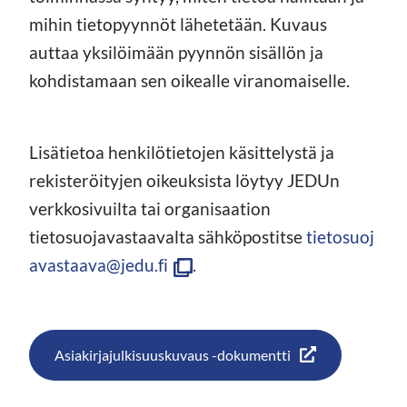
mihin tietopyynnöt lähetetään. Kuvaus
auttaa yksilöimään pyynnön sisällön ja
kohdistamaan sen oikealle viranomaiselle.
Lisätietoa henkilötietojen käsittelystä ja
rekisteröityjen oikeuksista löytyy JEDUn
verkkosivuilta tai organisaation
tietosuojavastaavalta sähköpostitse
tietosuoj
(a
avastaava@jedu.fi
.
v
a
u
Asiakirjajulkisuuskuvaus -dokumentti
t
u