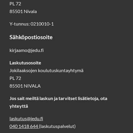
PL 72
n)
85501 Nivala
Y-tunnus: 0210010-1
Sähköpostiosoite
kirjaamo@jedu.fi
Laskutusosoite
Jokilaaksojen koulutuskuntayhtymä
PL 72
85501 NIVALA
Jos sait meiltä laskun ja tarvitset lisätietoja, ota
yhteyttä
laskutus@jedu.fi
040 1418 644
(laskutuspalvelut)