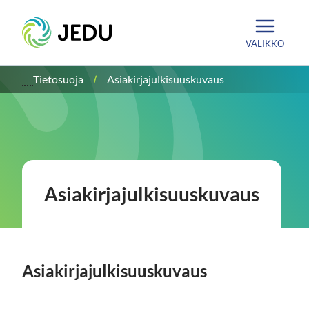
Siirry
Etusivu
sisältöön
VALIKKO
Tietosuoja
Asiakirjajulkisuuskuvaus
Asiakirjajulkisuuskuvaus
Asiakirjajulkisuuskuvaus