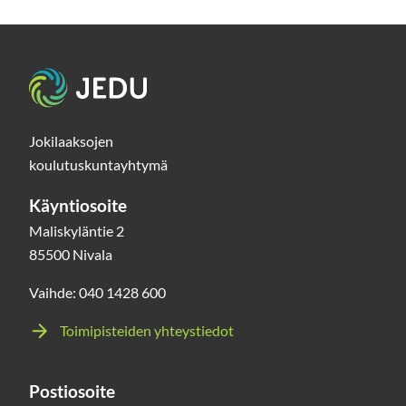
u
u
Etusivu
u
t
e
Jokilaaksojen
koulutuskuntayhtymä
e
n
Käyntiosoite
i
Maliskyläntie 2
k
85500 Nivala
k
Vaihde: 040 1428 600
u
Toimipisteiden yhteystiedot
n
a
Postiosoite
a