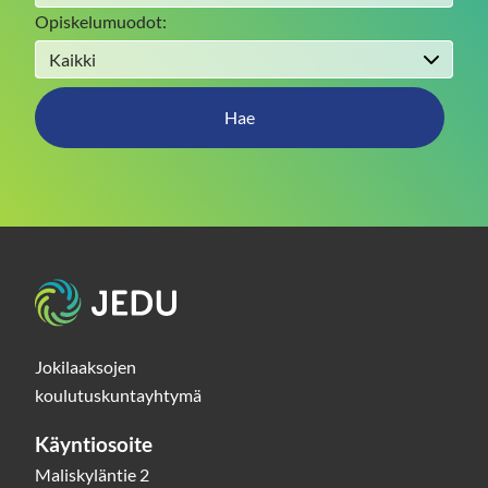
Opiskelumuodot:
Hae
Etusivu
Jokilaaksojen
koulutuskuntayhtymä
Käyntiosoite
Maliskyläntie 2