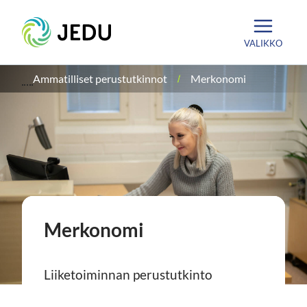
Siirry
Etusivu
sisältöön
VALIKKO
Ammatilliset perustutkinnot
Merkonomi
Merkonomi
Liiketoiminnan perustutkinto