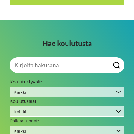
Hae koulutusta
Kirjoita
H
hakusana
a
e
Koulutustyypit:
Koulutusalat:
Paikkakunnat: