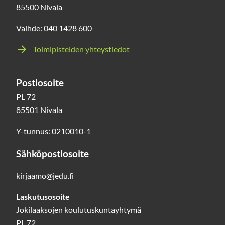
85500 Nivala
Vaihde: 040 1428 600
Toimipisteiden yhteystiedot
Postiosoite
PL 72
85501 Nivala
Y-tunnus: 0210010-1
Sähköpostiosoite
kirjaamo@jedu.fi
Laskutusosoite
Jokilaaksojen koulutuskuntayhtymä
PL 72