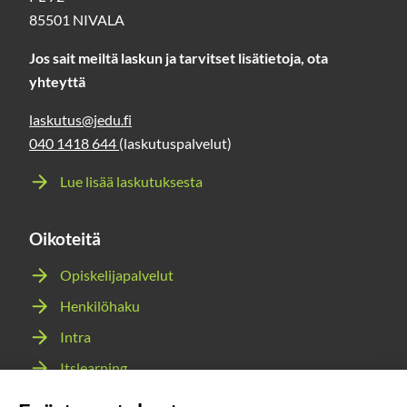
85501 NIVALA
Jos sait meiltä laskun ja tarvitset lisätietoja, ota
yhteyttä
laskutus@jedu.fi
040 1418 644
(laskutuspalvelut)
Lue lisää laskutuksesta
Oikoteitä
Opiskelijapalvelut
Henkilöhaku
Intra
Itslearning
Webmail