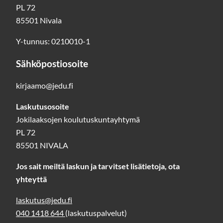
PL 72
85501 Nivala
Y-tunnus: 0210010-1
Sähköpostiosoite
kirjaamo@jedu.fi
Laskutusosoite
Jokilaaksojen koulutuskuntayhtymä
PL 72
85501 NIVALA
Jos sait meiltä laskun ja tarvitset lisätietoja, ota
yhteyttä
laskutus@jedu.fi
040 1418 644
(laskutuspalvelut)