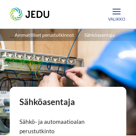
Siirry
Etusivu
sisältöön
VALIKKO
Ammatilliset perustutkinnot
Sähköasentaja
Sähköasentaja
Sähkö- ja automaatioalan
perustutkinto