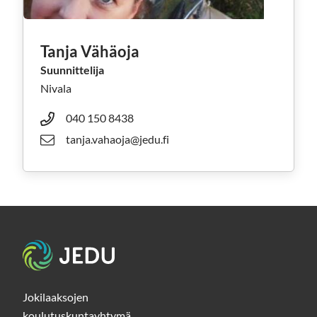
Tanja Vähäoja
Suunnittelija
Nivala
040 150 8438
tanja.vahaoja@jedu.fi
Etusivu
Jokilaaksojen
koulutuskuntayhtymä