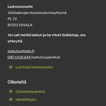
Laskutusosoite
Jokilaaksojen koulutuskuntayhtymä
PL 72
85501 NIVALA
Jos sait meiltä laskun ja tarvitset lisätietoja, ota
yhteyttä
laskutus@jedu.fi
040 1418 644
(laskutuspalvelut)
Lue lisää laskutuksesta
Oikoteitä
Opiskelijapalvelut
Henkilöhaku