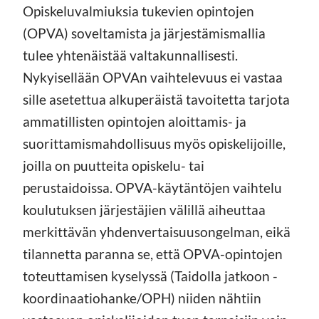
Opiskeluvalmiuksia tukevien opintojen
(OPVA) soveltamista ja järjestämismallia
tulee yhtenäistää valtakunnallisesti.
Nykyisellään OPVAn vaihtelevuus ei vastaa
sille asetettua alkuperäistä tavoitetta tarjota
ammatillisten opintojen aloittamis- ja
suorittamismahdollisuus myös opiskelijoille,
joilla on puutteita opiskelu- tai
perustaidoissa. OPVA-käytäntöjen vaihtelu
koulutuksen järjestäjien välillä aiheuttaa
merkittävän yhdenvertaisuusongelman, eikä
tilannetta paranna se, että OPVA-opintojen
toteuttamisen kyselyssä (Taidolla jatkoon -
koordinaatiohanke/OPH) niiden nähtiin