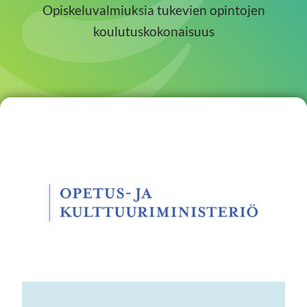
Opiskeluvalmiuksia tukevien opintojen
koulutuskokonaisuus