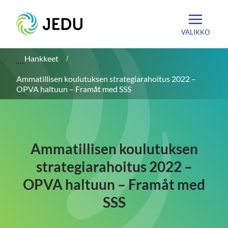
Siirry
Etusivu
sisältöön
VALIKKO
Hankkeet
Ammatillisen koulutuksen strategiarahoitus 2022 –
OPVA haltuun – Framåt med SSS
Ammatillisen koulutuksen
strategiarahoitus 2022 –
OPVA haltuun – Framåt med
SSS