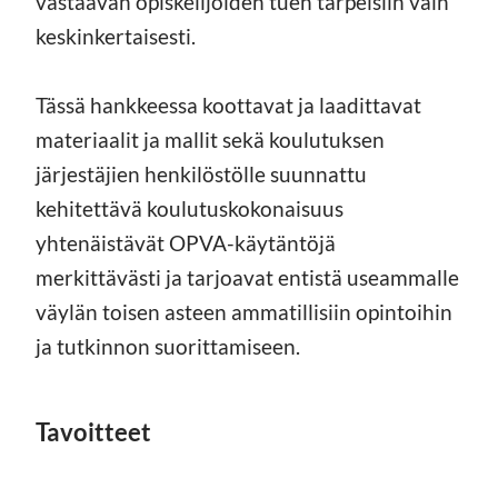
vastaavan opiskelijoiden tuen tarpeisiin vain
keskinkertaisesti.
Tässä hankkeessa koottavat ja laadittavat
materiaalit ja mallit sekä koulutuksen
järjestäjien henkilöstölle suunnattu
kehitettävä koulutuskokonaisuus
yhtenäistävät OPVA-käytäntöjä
merkittävästi ja tarjoavat entistä useammalle
väylän toisen asteen ammatillisiin opintoihin
ja tutkinnon suorittamiseen.
Tavoitteet