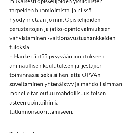
mukaisesti opiskelijoiden yksilöllisten
tarpeiden huomioimista, ja niissä
hyödynnetään jo mm. Opiskelijoiden
perustaitojen ja jatko-opintovalmiuksien
vahvistaminen -valtionavustushankkeiden
tuloksia.
– Hanke tähtää pysyvään muutokseen
ammatillisen koulutuksen järjestäjien
toiminnassa sekä siihen, että OPVAn
soveltaminen yhtenäistyy ja mahdollisimman
monelle tarjoutuu mahdollisuus toisen
asteen opintoihin ja
tutkinnonsuorittamiseen.