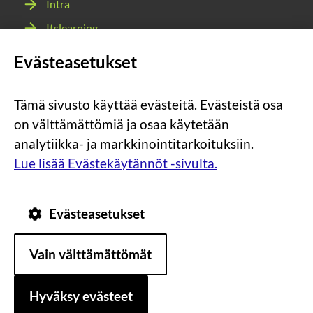
Intra
Itslearning
Webmail
Evästeasetukset
Wilma
Tämä sivusto käyttää evästeitä. Evästeistä osa
Sosiaalinen
Sosiaalinen
Sosiaalinen
Sosiaalinen
on välttämättömiä ja osaa käytetään
media:
media:
media:
media:
analytiikka- ja markkinointitarkoituksiin.
instagram
facebook
youtube
snapchat
Lue lisää Evästekäytännöt -sivulta.
Evästeasetukset
Tietosuoja
Tietoa
Vain välttämättömät
evästeistä
Saavutettavuus
Hyväksy evästeet
Asiakirjajulkisuuskuvaus