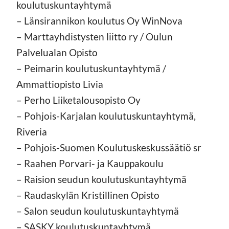
koulutuskuntayhtymä
– Länsirannikon koulutus Oy WinNova
– Marttayhdistysten liitto ry / Oulun
Palvelualan Opisto
– Peimarin koulutuskuntayhtymä /
Ammattiopisto Livia
– Perho Liiketalousopisto Oy
– Pohjois-Karjalan koulutuskuntayhtymä,
Riveria
– Pohjois-Suomen Koulutuskeskussäätiö sr
– Raahen Porvari- ja Kauppakoulu
– Raision seudun koulutuskuntayhtymä
– Raudaskylän Kristillinen Opisto
– Salon seudun koulutuskuntayhtymä
– SASKY koulutuskuntayhtymä