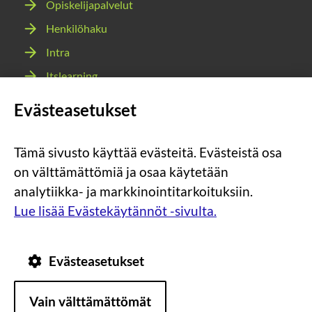
Opiskelijapalvelut
Henkilöhaku
Intra
Itslearning
Webmail
Evästeasetukset
Wilma
Tämä sivusto käyttää evästeitä. Evästeistä osa
Sosiaalinen
Sosiaalinen
Sosiaalinen
Sosiaalinen
on välttämättömiä ja osaa käytetään
media:
media:
media:
media:
analytiikka- ja markkinointitarkoituksiin.
instagram
facebook
youtube
snapchat
Lue lisää Evästekäytännöt -sivulta.
Evästeasetukset
Tietosuoja
Tietoa
Vain välttämättömät
evästeistä