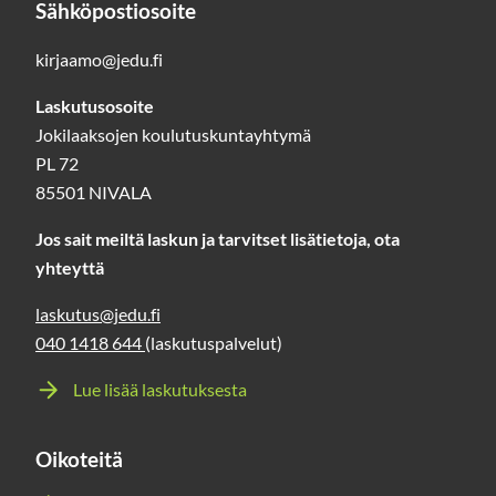
Sähköpostiosoite
kirjaamo@jedu.fi
Laskutusosoite
Jokilaaksojen koulutuskuntayhtymä
PL 72
85501 NIVALA
Jos sait meiltä laskun ja tarvitset lisätietoja, ota
yhteyttä
laskutus@jedu.fi
040 1418 644
(laskutuspalvelut)
Lue lisää laskutuksesta
Oikoteitä