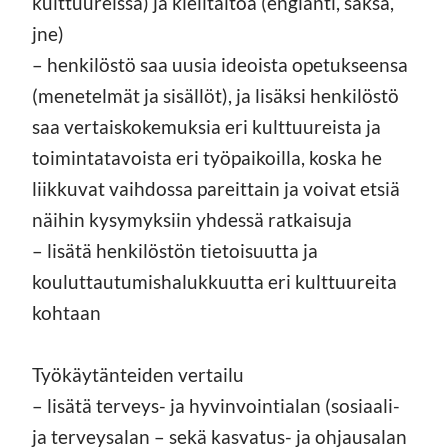
kulttuureissa) ja kielitaitoa (englanti, saksa,
jne)
– henkilöstö saa uusia ideoista opetukseensa
(menetelmät ja sisällöt), ja lisäksi henkilöstö
saa vertaiskokemuksia eri kulttuureista ja
toimintatavoista eri työpaikoilla, koska he
liikkuvat vaihdossa pareittain ja voivat etsiä
näihin kysymyksiin yhdessä ratkaisuja
– lisätä henkilöstön tietoisuutta ja
kouluttautumishalukkuutta eri kulttuureita
kohtaan
Työkäytänteiden vertailu
– lisätä terveys- ja hyvinvointialan (sosiaali-
ja terveysalan – sekä kasvatus- ja ohjausalan