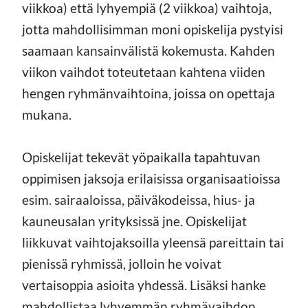
viikkoa) että lyhyempiä (2 viikkoa) vaihtoja,
jotta mahdollisimman moni opiskelija pystyisi
saamaan kansainvälistä kokemusta. Kahden
viikon vaihdot toteutetaan kahtena viiden
hengen ryhmänvaihtoina, joissa on opettaja
mukana.
Opiskelijat tekevät yöpaikalla tapahtuvan
oppimisen jaksoja erilaisissa organisaatioissa
esim. sairaaloissa, päiväkodeissa, hius- ja
kauneusalan yrityksissä jne. Opiskelijat
liikkuvat vaihtojaksoilla yleensä pareittain tai
pienissä ryhmissä, jolloin he voivat
vertaisoppia asioita yhdessä. Lisäksi hanke
mahdollistaa lyhyemmän ryhmävaihdon