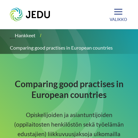
Siirry
Etusivu
sisältöön
VALIKKO
Hankkeet
Comparing good practises in European countries
Comparing good practises in
European countries
Opiskelijoiden ja asiantuntijoiden
(oppilaitosten henkilöstön sekä työelämän
edustajien) liikkuvuusjaksoja ulkomailla