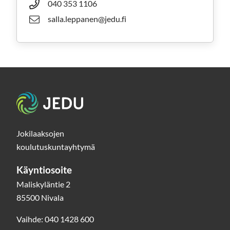
040 353 1106
salla.leppanen@jedu.fi
Etusivu
Jokilaaksojen
koulutuskuntayhtymä
Käyntiosoite
Maliskyläntie 2
85500 Nivala
Vaihde: 040 1428 600