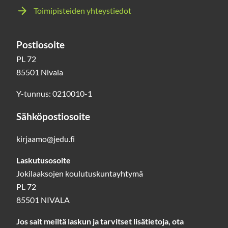
Toimipisteiden yhteystiedot
Postiosoite
PL 72
85501 Nivala
Y-tunnus: 0210010-1
Sähköpostiosoite
kirjaamo@jedu.fi
Laskutusosoite
Jokilaaksojen koulutuskuntayhtymä
PL 72
85501 NIVALA
Jos sait meiltä laskun ja tarvitset lisätietoja, ota