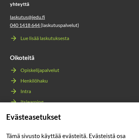
yhteyttä
laskutus@jedu.fi
040 1418 644
(laskutuspalvelut)
Lue lisää laskutuksesta
Oikoteitä
Opiskelijapalvelut
Henkilöhaku
Intra
Itslearning
Webmail
Evästeasetukset
Wilma
Tämä sivusto käyttää evästeitä. Evästeistä osa