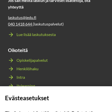
Jos sait meiltä laskun ja tarvitset lisätietoja, ota
yhteyttä
laskutus@jedu.fi
040 1418 644
(laskutuspalvelut)
Lue lisää laskutuksesta
Oikoteitä
Opiskelijapalvelut
Henkilöhaku
Intra
Itslearning
Webmail
Evästeasetukset
Wilma