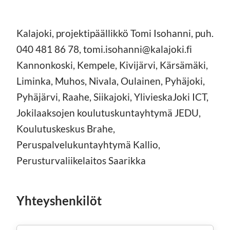
Kalajoki, projektipäällikkö Tomi Isohanni, puh.
040 481 86 78, tomi.isohanni@kalajoki.fi
Kannonkoski, Kempele, Kivijärvi, Kärsämäki,
Liminka, Muhos, Nivala, Oulainen, Pyhäjoki,
Pyhäjärvi, Raahe, Siikajoki, YlivieskaJoki ICT,
Jokilaaksojen koulutuskuntayhtymä JEDU,
Koulutuskeskus Brahe,
Peruspalvelukuntayhtymä Kallio,
Perusturvaliikelaitos Saarikka
Yhteyshenkilöt