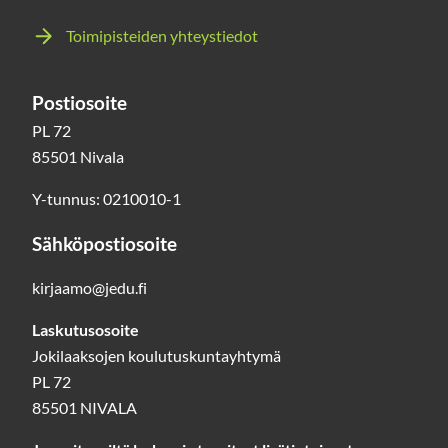
Toimipisteiden yhteystiedot
Postiosoite
PL 72
85501 Nivala
Y-tunnus: 0210010-1
Sähköpostiosoite
kirjaamo@jedu.fi
Laskutusosoite
Jokilaaksojen koulutuskuntayhtymä
PL 72
85501 NIVALA