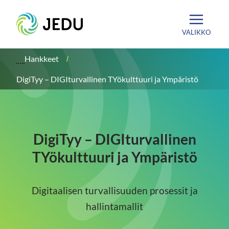
Siirry
Etusivu
sisältöön
VALIKKO
Hankkeet
DigiTyy – DIGIturvallinen TYökulttuuri ja Ympäristö
DigiTyy – DIGIturvallinen
TYökulttuuri ja Ympäristö
Digitaalisen turvallisuuden prosessit ja
hallintamallit