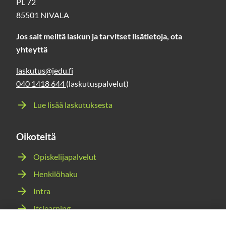
PL 72
85501 NIVALA
Jos sait meiltä laskun ja tarvitset lisätietoja, ota
yhteyttä
laskutus@jedu.fi
040 1418 644
(laskutuspalvelut)
Lue lisää laskutuksesta
Oikoteitä
Opiskelijapalvelut
Henkilöhaku
Intra
Itslearning
Webmail