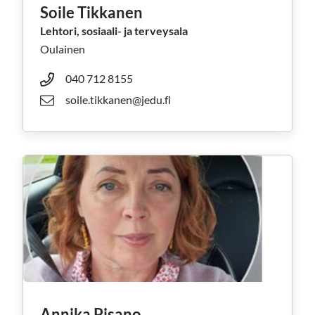
Soile Tikkanen
Lehtori, sosiaali- ja terveysala
Oulainen
040 712 8155
soile.tikkanen@jedu.fi
Annika Pisano