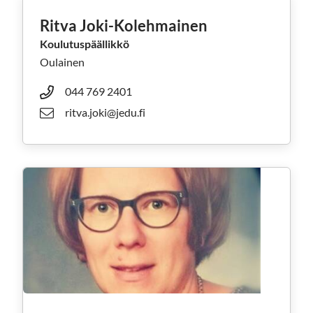
Ritva Joki-Kolehmainen
Koulutuspäällikkö
Oulainen
044 769 2401
ritva.joki@jedu.fi