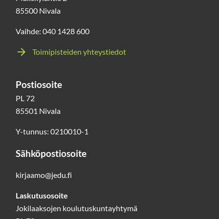
85500 Nivala
Vaihde: 040 1428 600
Toimipisteiden yhteystiedot
Postiosoite
PL 72
85501 Nivala
Y-tunnus: 0210010-1
Sähköpostiosoite
kirjaamo@jedu.fi
Laskutusosoite
Jokilaaksojen koulutuskuntayhtymä