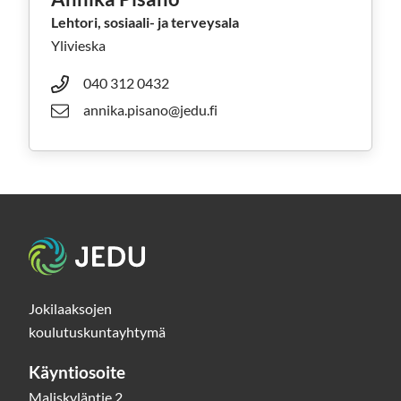
Lehtori, sosiaali- ja terveysala
Ylivieska
040 312 0432
annika.pisano@jedu.fi
Etusivu
Jokilaaksojen
koulutuskuntayhtymä
Käyntiosoite
Maliskyläntie 2