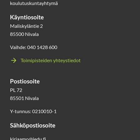
koulutuskuntayhtymä
Käyntiosoite
Maliskyläntie 2
85500 Nivala
Vaihde: 040 1428 600
Toimipisteiden yhteystiedot
Postiosoite
PL 72
85501 Nivala
Y-tunnus: 0210010-1
Sähköpostiosoite
kirjaamo@jedu.fi