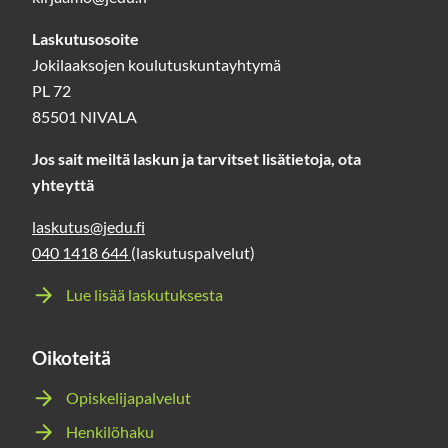
Laskutusosoite
Jokilaaksojen koulutuskuntayhtymä
PL 72
85501 NIVALA
Jos sait meiltä laskun ja tarvitset lisätietoja, ota
yhteyttä
laskutus@jedu.fi
040 1418 644
(laskutuspalvelut)
Lue lisää laskutuksesta
Oikoteitä
Opiskelijapalvelut
Henkilöhaku