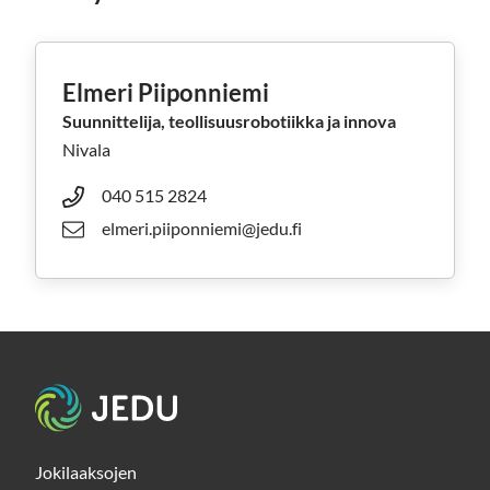
Elmeri Piiponniemi
Suunnittelija, teollisuusrobotiikka ja innova
Nivala
040 515 2824
elmeri.piiponniemi@jedu.fi
Etusivu
Jokilaaksojen