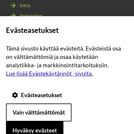
Intra
Itslearning
Webmail
Evästeasetukset
Wilma
Tämä sivusto käyttää evästeitä. Evästeistä osa
Sosiaalinen
Sosiaalinen
Sosiaalinen
Sosiaalinen
on välttämättömiä ja osaa käytetään
media:
media:
media:
media:
analytiikka- ja markkinointitarkoituksiin.
instagram
facebook
youtube
snapchat
Lue lisää Evästekäytännöt -sivulta.
Evästeasetukset
Tietosuoja
Tietoa
Vain välttämättömät
evästeistä
Saavutettavuus
Hyväksy evästeet