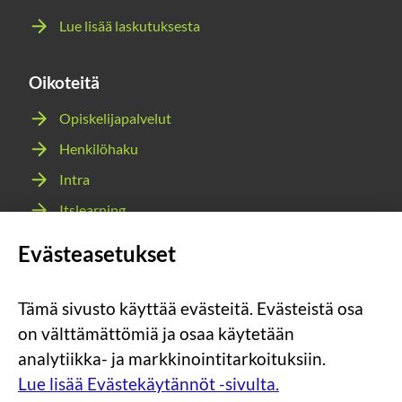
Lue lisää laskutuksesta
Oikoteitä
Opiskelijapalvelut
Henkilöhaku
Intra
Itslearning
Webmail
Evästeasetukset
Wilma
Tämä sivusto käyttää evästeitä. Evästeistä osa
Sosiaalinen
Sosiaalinen
Sosiaalinen
Sosiaalinen
on välttämättömiä ja osaa käytetään
media:
media:
media:
media:
analytiikka- ja markkinointitarkoituksiin.
instagram
facebook
youtube
snapchat
Lue lisää Evästekäytännöt -sivulta.