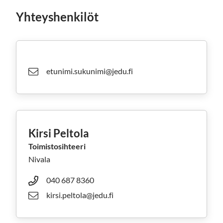
Yhteyshenkilöt
etunimi.sukunimi@jedu.fi
Kirsi Peltola
Toimistosihteeri
Nivala
040 687 8360
kirsi.peltola@jedu.fi