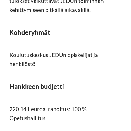
tulokset vaikuttavat JEDUn toiminnan
kehittymiseen pitkällä aikavälillä.
Kohderyhmät
Koulutuskeskus JEDUn opiskelijat ja
henkilöstö
Hankkeen budjetti
220 141 euroa, rahoitus: 100 %
Opetushallitus