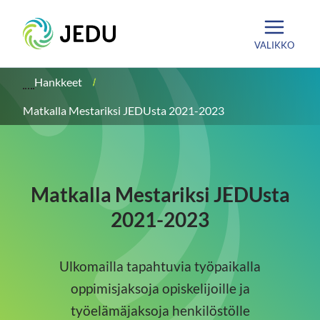
Siirry
Etusivu
sisältöön
VALIKKO
Hankkeet
Matkalla Mestariksi JEDUsta 2021-2023
Matkalla Mestariksi JEDUsta
2021-2023
Ulkomailla tapahtuvia työpaikalla
oppimisjaksoja opiskelijoille ja
työelämäjaksoja henkilöstölle