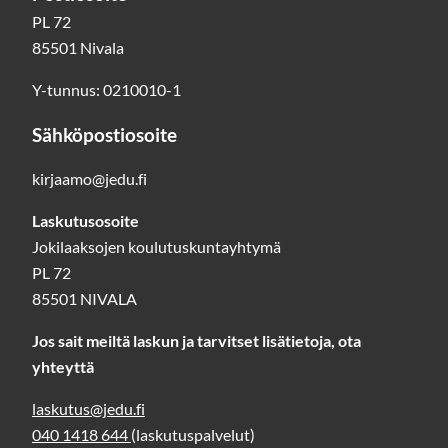
PL 72
85501 Nivala
Y-tunnus: 0210010-1
Sähköpostiosoite
kirjaamo@jedu.fi
Laskutusosoite
Jokilaaksojen koulutuskuntayhtymä
PL 72
85501 NIVALA
Jos sait meiltä laskun ja tarvitset lisätietoja, ota
yhteyttä
laskutus@jedu.fi
040 1418 644
(laskutuspalvelut)