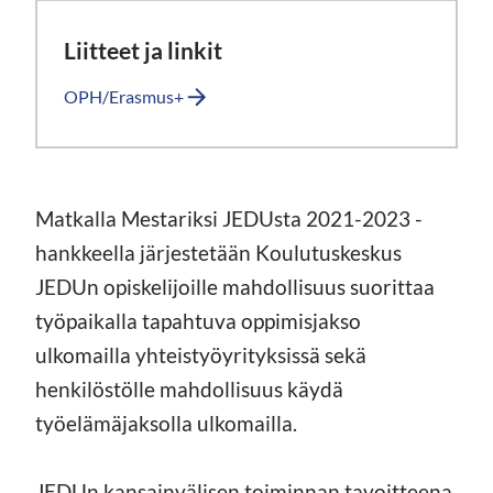
Liitteet ja linkit
OPH/Erasmus+
Matkalla Mestariksi JEDUsta 2021-2023 -
hankkeella järjestetään Koulutuskeskus
JEDUn opiskelijoille mahdollisuus suorittaa
työpaikalla tapahtuva oppimisjakso
ulkomailla yhteistyöyrityksissä sekä
henkilöstölle mahdollisuus käydä
työelämäjaksolla ulkomailla.
JEDUn kansainvälisen toiminnan tavoitteena