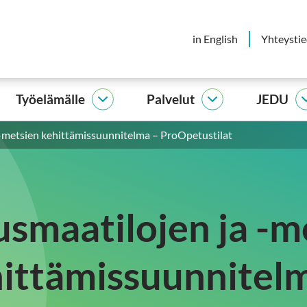
in English
Yhteysti
Työelämälle
Palvelut
JEDU
elijalle
Työelämälle
Palvelut
vut
alasivut
alasivut
-metsien kehittämissuunnitelma – ProOpetustilat
smaatilojen ja -m
ittämissuunnitel