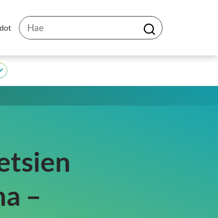
Hae
edot
H
a
e
JEDU
alasivut
etsien
ma –