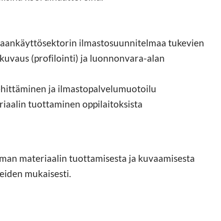
aankäyttösektorin ilmastosuunnitelmaa tukevien
uvaus (profilointi) ja luonnonvara-alan
hittäminen ja ilmastopalvelumuotoilu
riaalin tuottaminen oppilaitoksista
oman materiaalin tuottamisesta ja kuvaamisesta
jeiden mukaisesti.