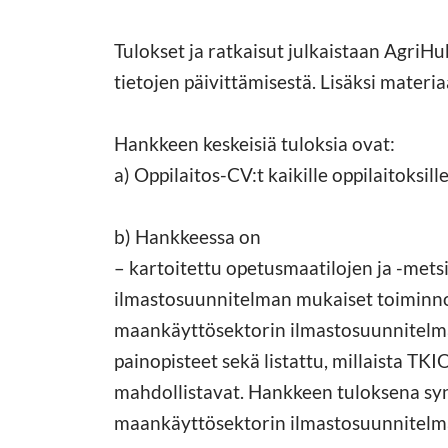
Tulokset ja ratkaisut julkaistaan AgriHub
tietojen päivittämisestä. Lisäksi materia
Hankkeen keskeisiä tuloksia ovat:
a) Oppilaitos-CV:t kaikille oppilaitoks
b) Hankkeessa on
– kartoitettu opetusmaatilojen ja -met
ilmastosuunnitelman mukaiset toiminnot
maankäyttösektorin ilmastosuunnitelm
painopisteet sekä listattu, millaista TK
mahdollistavat. Hankkeen tuloksena synt
maankäyttösektorin ilmastosuunnitelman