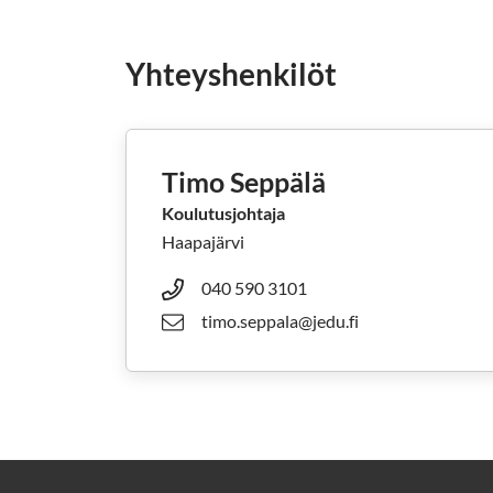
Yhteyshenkilöt
Timo Seppälä
Koulutusjohtaja
Haapajärvi
040 590 3101
timo.seppala@jedu.fi