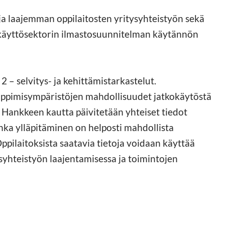
 ja laajemman oppilaitosten yritysyhteistyön sekä
käyttösektorin ilmastosuunnitelman käytännön
 – selvitys- ja kehittämistarkastelut.
oppimisympäristöjen mahdollisuudet jatkokäytöstä
. Hankkeen kautta päivitetään yhteiset tiedot
onka ylläpitäminen on helposti mahdollista
Oppilaitoksista saatavia tietoja voidaan käyttää
syhteistyön laajentamisessa ja toimintojen