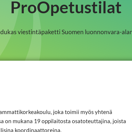
ProOpetustilat
aadukas viestintäpaketti Suomen luonnonvara-ala
ammattikorkeakoulu, joka toimii myös yhtenä
a on mukana 19 oppilaitosta osatoteuttajina, joista
llisina koordinaattoreina.