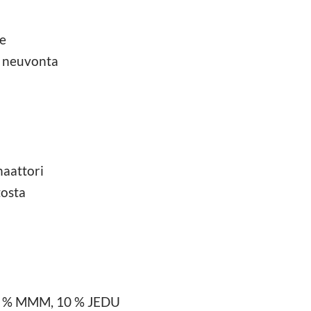
te
a neuvonta
aattori
tosta
90 % MMM, 10 % JEDU