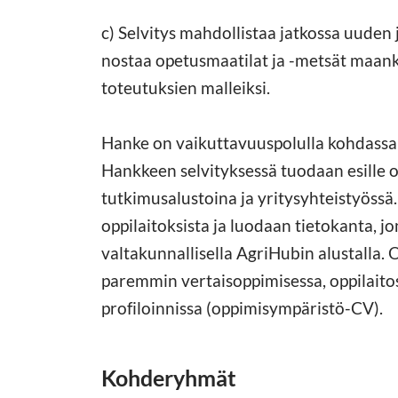
c) Selvitys mahdollistaa jatkossa uuden
nostaa opetusmaatilat ja -metsät maan
toteutuksien malleiksi.
Hanke on vaikuttavuuspolulla kohdassa 2
Hankkeen selvityksessä tuodaan esille 
tutkimusalustoina ja yritysyhteistyössä
oppilaitoksista ja luodaan tietokanta, j
valtakunnallisella AgriHubin alustalla. 
paremmin vertaisoppimisessa, oppilaito
profiloinnissa (oppimisympäristö-CV).
Kohderyhmät