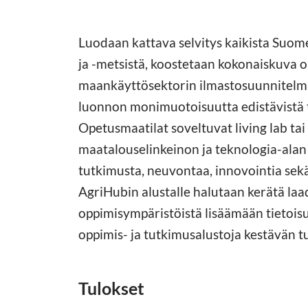
Luodaan kattava selvitys kaikista Suom
ja -metsistä, koostetaan kokonaiskuva o
maankäyttösektorin ilmastosuunnitelmaa
luonnon monimuotoisuutta edistävistä 
Opetusmaatilat soveltuvat living lab tai
maatalouselinkeinon ja teknologia-alan
tutkimusta, neuvontaa, innovointia sekä 
AgriHubin alustalle halutaan kerätä la
oppimisympäristöistä lisäämään tietois
oppimis- ja tutkimusalustoja kestävän 
Tulokset