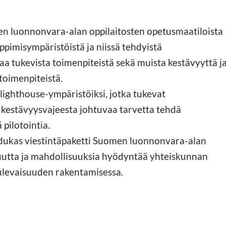
en luonnonvara-alan oppilaitosten opetusmaatiloista
ppimisympäristöistä ja niissä tehdyistä
 tukevista toimenpiteistä sekä muista kestävyyttä j
toimenpiteistä.
 lighthouse-ympäristöiksi, jotka tukevat
 kestävyysvajeesta johtuvaa tarvetta tehdä
pilotointia.
adukas viestintäpaketti Suomen luonnonvara-alan
uutta ja mahdollisuuksia hyödyntää yhteiskunnan
tulevaisuuden rakentamisessa.