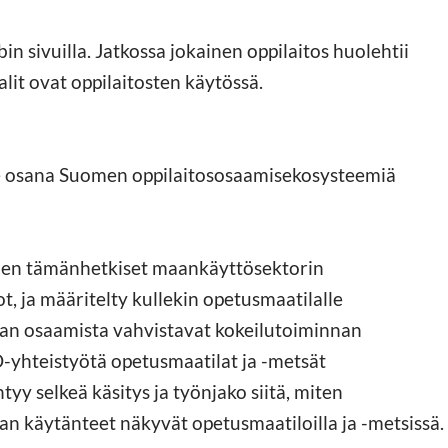
in sivuilla. Jatkossa jokainen oppilaitos huolehtii
alit ovat oppilaitosten käytössä.
ille osana Suomen oppilaitososaamisekosysteemiä
sien tämänhetkiset maankäyttösektorin
, ja määritelty kullekin opetusmaatilalle
an osaamista vahvistavat kokeilutoiminnan
IO-yhteistyötä opetusmaatilat ja -metsät
yy selkeä käsitys ja työnjako siitä, miten
 käytänteet näkyvät opetusmaatiloilla ja -metsissä.