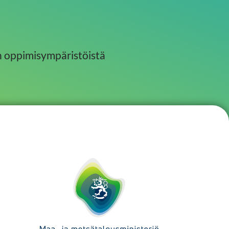
n oppimisympäristöistä