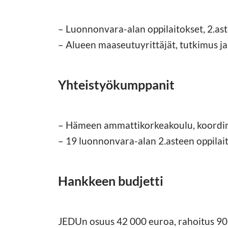
– Luonnonvara-alan oppilaitokset, 2.as
– Alueen maaseutuyrittäjät, tutkimus j
Yhteistyökumppanit
– Hämeen ammattikorkeakoulu, koordin
– 19 luonnonvara-alan 2.asteen oppilai
Hankkeen budjetti
JEDUn osuus 42 000 euroa, rahoitus 