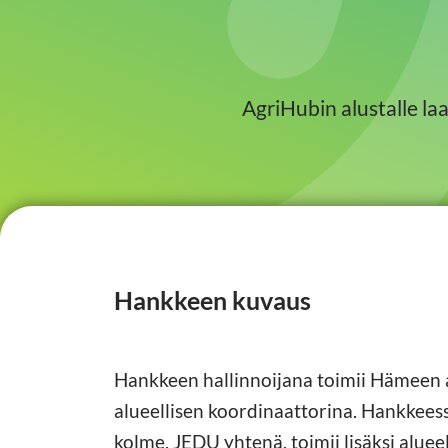
AgriHubin alustalle l
Hankkeen kuvaus
Hankkeen hallinnoijana toimii Hämeen 
alueellisen koordinaattorina. Hankkeess
kolme, JEDU yhtenä, toimii lisäksi aluee