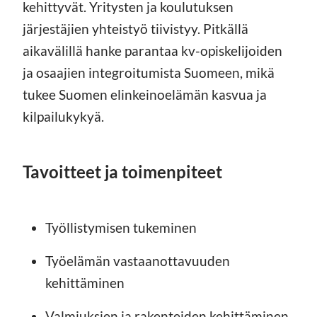
kehittyvät. Yritysten ja koulutuksen
järjestäjien yhteistyö tiivistyy. Pitkällä
aikavälillä hanke parantaa kv-opiskelijoiden
ja osaajien integroitumista Suomeen, mikä
tukee Suomen elinkeinoelämän kasvua ja
kilpailukykyä.
Tavoitteet ja toimenpiteet
Työllistymisen tukeminen
Työelämän vastaanottavuuden
kehittäminen
Valmiuksien ja rakenteiden kehittäminen