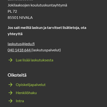
Jokilaaksojen koulutuskuntayhtymä
PL 72
85501 NIVALA
Jos sait meiltä laskun ja tarvitset lisätietoja, ota
yhteyttä
laskutus@jedu.fi
040 1418 644
(laskutuspalvelut)
Lue lisää laskutuksesta
Oikoteitä
Opiskelijapalvelut
Henkilöhaku
Intra