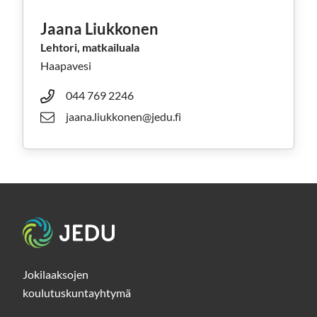
Jaana Liukkonen
Lehtori, matkailuala
Haapavesi
044 769 2246
jaana.liukkonen@jedu.fi
Etusivu
Jokilaaksojen
koulutuskuntayhtymä