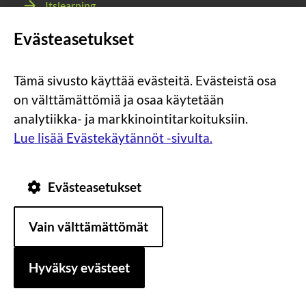
Itslearning
Webmail
Evästeasetukset
Wilma
Tämä sivusto käyttää evästeitä. Evästeistä osa
Sosiaalinen
Sosiaalinen
Sosiaalinen
Sosiaalinen
on välttämättömiä ja osaa käytetään
media:
media:
media:
media:
analytiikka- ja markkinointitarkoituksiin.
instagram
facebook
youtube
snapchat
Lue lisää Evästekäytännöt -sivulta.
Evästeasetukset
Tietosuoja
Tietoa
Vain välttämättömät
evästeistä
Saavutettavuus
Hyväksy evästeet
Asiakirjajulkisuuskuvaus
Sivun alkuun