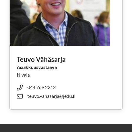
Teuvo Vähäsarja
Asiakkuusvastaava
Nivala
044 769 2213
teuvo.vahasarja@jedu.fi