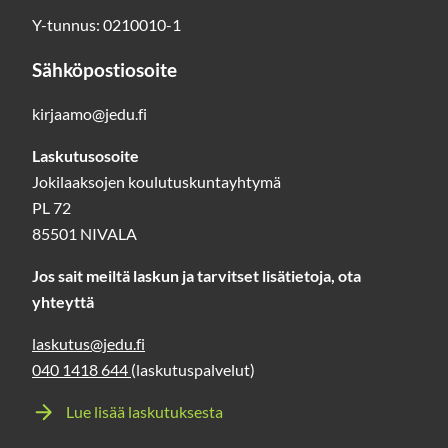
Y-tunnus: 0210010-1
Sähköpostiosoite
kirjaamo@jedu.fi
Laskutusosoite
Jokilaaksojen koulutuskuntayhtymä
PL 72
85501 NIVALA
Jos sait meiltä laskun ja tarvitset lisätietoja, ota
yhteyttä
laskutus@jedu.fi
040 1418 644
(laskutuspalvelut)
Lue lisää laskutuksesta