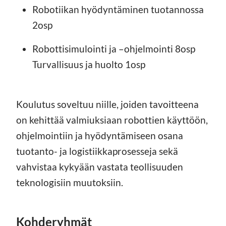
Robotiikan hyödyntäminen tuotannossa
2osp
Robottisimulointi ja –ohjelmointi 8osp
Turvallisuus ja huolto 1osp
Koulutus soveltuu niille, joiden tavoitteena
on kehittää valmiuksiaan robottien käyttöön,
ohjelmointiin ja hyödyntämiseen osana
tuotanto- ja logistiikkaprosesseja sekä
vahvistaa kykyään vastata teollisuuden
teknologisiin muutoksiin.
Kohderyhmät