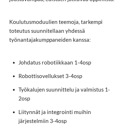
Koulutusmoduulien teemoja, tarkempi
toteutus suunnitellaan yhdessä
työnantajakumppaneiden kanssa:
Johdatus robotiikkaan 1-4osp
Robottisovellukset 3-4osp
Työkalujen suunnittelu ja valmistus 1-
2osp
Liitynnät ja integrointi muihin
järjestelmiin 3-4osp