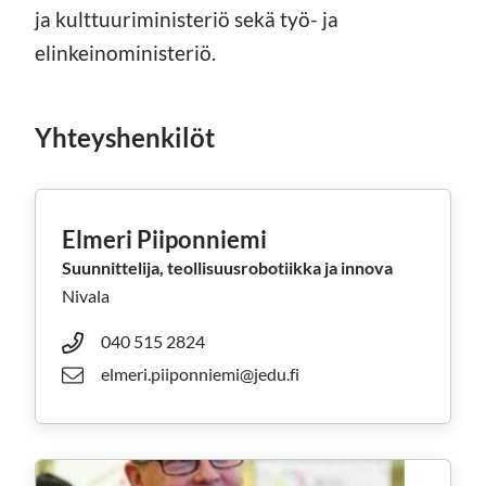
ja kulttuuriministeriö sekä työ- ja
elinkeinoministeriö.
Yhteyshenkilöt
Elmeri Piiponniemi
Suunnittelija, teollisuusrobotiikka ja innova
Nivala
040 515 2824
elmeri.piiponniemi@jedu.fi