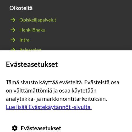
Oikoteitä
Opiskelijapalvelut
Henkilöhaku
Intra
Itslearning
Webmail
Evästeasetukset
Wilma
Tämä sivusto käyttää evästeitä. Evästeistä osa
Sosiaalinen
Sosiaalinen
Sosiaalinen
Sosiaalinen
on välttämättömiä ja osaa käytetään
media:
media:
media:
media:
analytiikka- ja markkinointitarkoituksiin.
instagram
facebook
youtube
snapchat
Lue lisää Evästekäytännöt -sivulta.
Evästeasetukset
Tietosuoja