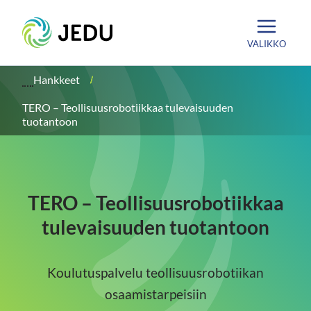
Siirry
Etusivu
sisältöön
VALIKKO
Hankkeet
TERO – Teollisuusrobotiikkaa tulevaisuuden
tuotantoon
TERO – Teollisuusrobotiikkaa
tulevaisuuden tuotantoon
Koulutuspalvelu teollisuusrobotiikan
osaamistarpeisiin