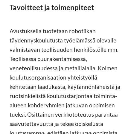
Tavoitteet ja toimenpiteet
Avustuksella tuotetaan robotiikan
täydennyskoulutusta työelämässä olevalle
valmistavan teollisuuden henkilöstölle mm.
Teollisessa puurakentamisessa,
veneteollisuudessa ja metallialalla. Kolmen
koulutusorganisaation yhteistyöllä
kehitetään laadukasta, käytännönläheistä ja
ruotsinkielistä koulutustarjontaa toiminta-
alueen kohderyhmien jatkuvan oppimisen
tueksi. Osittainen verkkototeutus parantaa
saavutettavuutta ja tekee opiskelusta
joustavampaa, edistäen jatkuvaa oppimista.