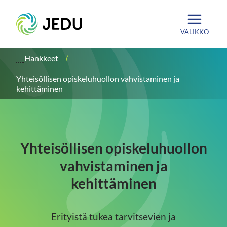
Siirry
Etusivu
sisältöön
VALIKKO
Hankkeet
Yhteisöllisen opiskeluhuollon vahvistaminen ja
kehittäminen
Yhteisöllisen opiskeluhuollon
vahvistaminen ja
kehittäminen
Erityistä tukea tarvitsevien ja