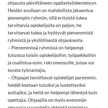
ohjausta päivittäiseen oppilastyöskentelyyn.
Heidän avullaan on mahdollista jakaantua
pienempiin ryhmiin, sillä erityistä tukea
tarvitsevia opiskelijoita on paljon, he
tarvitsevat tukea ja hyötyvät pienemmistä
ryhmistä ja yksilöllisestä ohjauksesta.
– Pienemmissä ryhmissä on helpompi
tutustua toisiin opiskelijoihin, työpaikkoihin
ja osallistua esim. rekrymessuille, joissa voi
tavata työnantajia.
– Ohjaajat tavoittavat opiskelijat paremmin,
heidät koetaan tutuiksi ja luotettaviksi
auttajiksi, ja heitä on helpompi lähestyä kuin
opettajia. Ohjaajilla on myös enemmän
resurssia suunnitella yhteistä toimintaa.