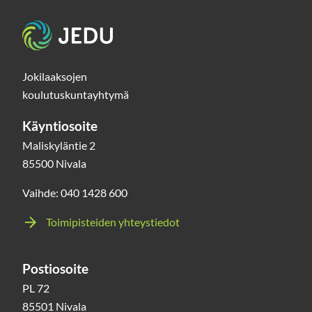
Etusivu
Jokilaaksojen
koulutuskuntayhtymä
Käyntiosoite
Maliskyläntie 2
85500 Nivala
Vaihde: 040 1428 600
Toimipisteiden yhteystiedot
Postiosoite
PL 72
85501 Nivala