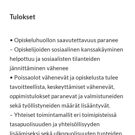
Tulokset
• Opiskeluhuollon saavutettavuus paranee
– Opiskelijoiden sosiaalinen kanssakäyminen
helpottuu ja sosiaalisten tilanteiden
jännittäminen vähenee
• Poissaolot vähenevät ja opiskelusta tulee
tavoitteellista, keskeyttämiset vähenevät,
oppimistulokset paranevat ja valmistuneiden
sekä työllistyneiden määrät lisääntyvät.
– Yhteiset toimintamallit eri toimipisteissä
tasapuolisuuden ja yhteisöllisyyden
lisäämiseksi sekä ulkopuolisuuden tunteiden