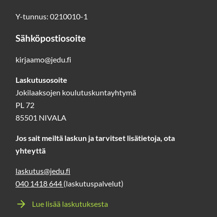
Y-tunnus: 0210010-1
Sähköpostiosoite
kirjaamo@jedu.fi
Laskutusosoite
Jokilaaksojen koulutuskuntayhtymä
PL 72
85501 NIVALA
Jos sait meiltä laskun ja tarvitset lisätietoja, ota
yhteyttä
laskutus@jedu.fi
040 1418 644
(laskutuspalvelut)
Lue lisää laskutuksesta