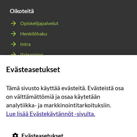
Oikoteitä
Opiskelijapalvelut
Henkilöhaku
Intra
Itslearning
Webmail
Evästeasetukset
Wilma
Tämä sivusto käyttää evästeitä. Evästeistä osa
Sosiaalinen
Sosiaalinen
Sosiaalinen
Sosiaalinen
on välttämättömiä ja osaa käytetään
media:
media:
media:
media:
analytiikka- ja markkinointitarkoituksiin.
instagram
facebook
youtube
snapchat
Lue lisää Evästekäytännöt -sivulta.
Evästeasetukset