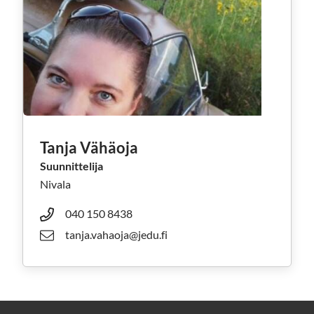
Tanja Vähäoja
Suunnittelija
Nivala
040 150 8438
tanja.vahaoja@jedu.fi