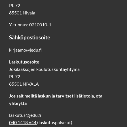
PL 72
85501 Nivala
Y-tunnus: 0210010-1
Sähköpostiosoite
kirjaamo@jedu.fi
Laskutusosoite
Jokilaaksojen koulutuskuntayhtymä
PL 72
85501 NIVALA
Jos sait meiltä laskun ja tarvitset lisätietoja, ota
yhteyttä
laskutus@jedu.fi
040 1418 644
(laskutuspalvelut)