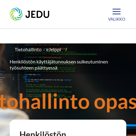
Siirry
Etusivu
sisältöön
VALIKKO
Tietohallinto – eJelppi
Henkilöstön käyttäjätunnuksen sulkeutuminen
työsuhteen päättyessä
Henkilöstön