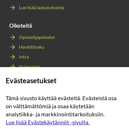
Lue lisää laskutuksesta
Oikoteitä
Opiskelijapalvelut
Henkilöhaku
Intra
Itslearning
Webmail
Evästeasetukset
Wilma
Tämä sivusto käyttää evästeitä. Evästeistä osa
Sosiaalinen
Sosiaalinen
Sosiaalinen
Sosiaalinen
on välttämättömiä ja osaa käytetään
media:
media:
media:
media:
analytiikka- ja markkinointitarkoituksiin.
instagram
facebook
youtube
snapchat
Lue lisää Evästekäytännöt -sivulta.