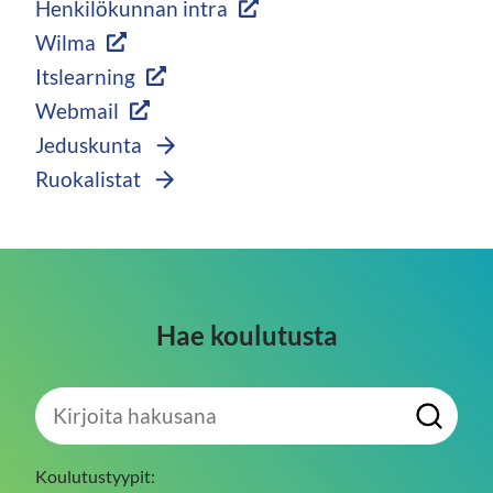
Henkilökunnan intra
Wilma
Itslearning
Webmail
Jeduskunta
Ruokalistat
Hae koulutusta
Kirjoita
H
hakusana
a
e
Koulutustyypit: