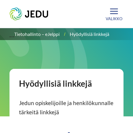
Siirry
Etusivu
sisältöön
VALIKKO
Tietohallinto – eJelppi
Hyödyllisiä linkkejä
Hyödyllisiä linkkejä
Jedun opiskelijoille ja henkilökunnalle
tärkeitä linkkejä