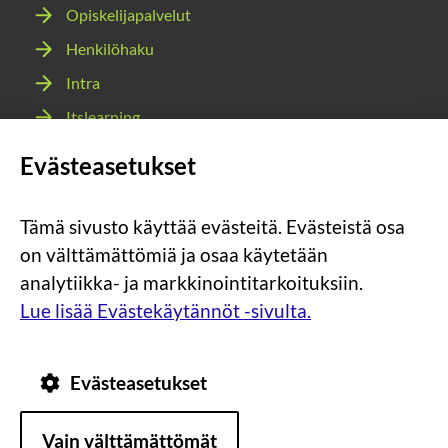
Opiskelijapalvelut
Henkilöhaku
Intra
Itslearning
Webmail
Evästeasetukset
Wilma
Tämä sivusto käyttää evästeitä. Evästeistä osa
Sosiaalinen
Sosiaalinen
Sosiaalinen
Sosiaalinen
on välttämättömiä ja osaa käytetään
media:
media:
media:
media:
analytiikka- ja markkinointitarkoituksiin.
instagram
facebook
youtube
snapchat
Lue lisää Evästekäytännöt -sivulta.
Evästeasetukset
Tietosuoja
Tietoa
Vain välttämättömät