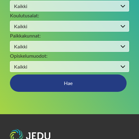
Koulutusalat:
Paikkakunnat:
Opiskelumuodot:
Hae
Etusivu