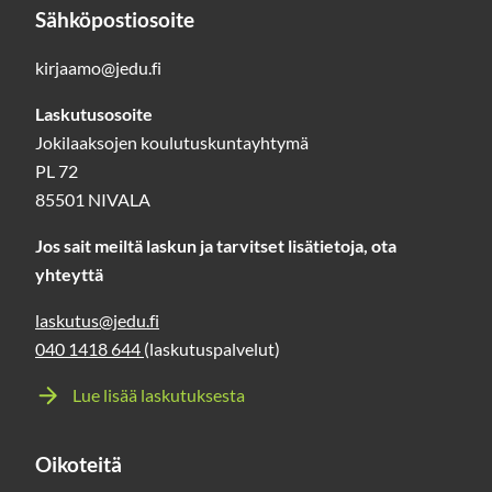
Sähköpostiosoite
kirjaamo@jedu.fi
Laskutusosoite
Jokilaaksojen koulutuskuntayhtymä
PL 72
85501 NIVALA
Jos sait meiltä laskun ja tarvitset lisätietoja, ota
yhteyttä
laskutus@jedu.fi
040 1418 644
(laskutuspalvelut)
Lue lisää laskutuksesta
Oikoteitä