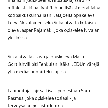
finalistin joukkueella. Hitsaus-lajissa SM-
mitaleista kilpailivat Rahjan lisäksi metallialaa
kotipaikkakunnallaan Kalajoella opiskeleva
Leevi Nevalainen sekä Siikalatvalta kotoisin
oleva Jasper Rajamäki, joka opiskelee Nivalan
yksikössä.
Siikalatvalla asuva ja opiskeleva Maiia
Gortlishvili piti Tenkulan lisäksi JEDUn värejä
yllä mediasuunnittelu-lajissa.
Lähihoitaja-lajissa kisasi puolestaan Sara
Rasmus, joka opiskelee sosiaali- ja
terveysalan perustutkintoa