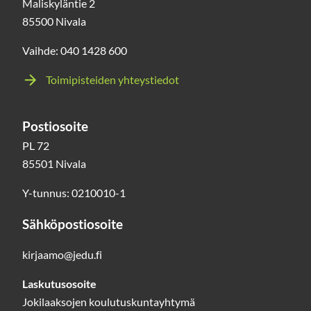
Maliskyläntie 2
85500 Nivala
Vaihde: 040 1428 600
Toimipisteiden yhteystiedot
Postiosoite
PL 72
85501 Nivala
Y-tunnus: 0210010-1
Sähköpostiosoite
kirjaamo@jedu.fi
Laskutusosoite
Jokilaaksojen koulutuskuntayhtymä