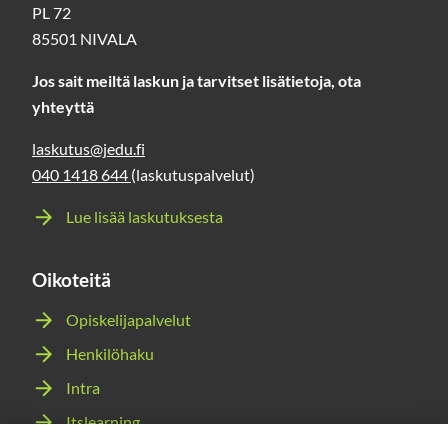
PL 72
85501 NIVALA
Jos sait meiltä laskun ja tarvitset lisätietoja, ota
yhteyttä
laskutus@jedu.fi
040 1418 644
(laskutuspalvelut)
Lue lisää laskutuksesta
Oikoteitä
Opiskelijapalvelut
Henkilöhaku
Intra
Itslearning