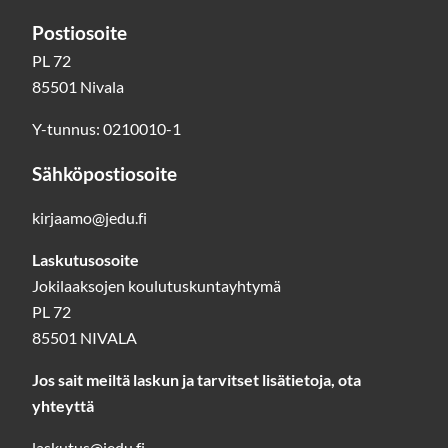
Postiosoite
PL 72
85501 Nivala
Y-tunnus: 0210010-1
Sähköpostiosoite
kirjaamo@jedu.fi
Laskutusosoite
Jokilaaksojen koulutuskuntayhtymä
PL 72
85501 NIVALA
Jos sait meiltä laskun ja tarvitset lisätietoja, ota
yhteyttä
laskutus@jedu.fi