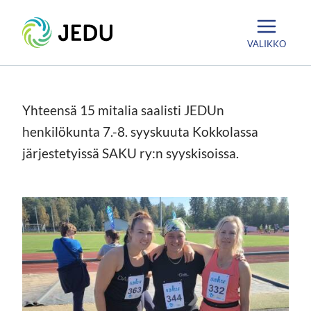
Siirry
Etusivu
sisältöön
VALIKKO
Yhteensä 15 mitalia saalisti JEDUn
henkilökunta 7.-8. syyskuuta Kokkolassa
järjestetyissä SAKU ry:n syyskisoissa.