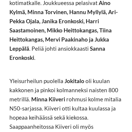
kotimatkalle. Joukkueessa pelasivat
Aino
Kylmä, Minna Torvinen, Hannu Myllylä, Ari-
Pekka Ojala, Janika Eronkoski, Harri
Saastamoinen, Mikko Heittokangas, Tiina
Heittokangas, Mervi Paakinaho ja Jukka
Leppälä
. Peliä johti ansiokkaasti
Sanna
Eronkoski
.
Yleisurheilun puolella
Jokitalo
oli kuulan
kakkonen ja pinkoi kolmanneksi naisten 800
metrillä.
Minna Kiiveri
rohmusi kolme mitalia
N50-sarjassa. Kiiveri otti kultaa kuulassa ja
hopeaa keihäässä sekä kiekossa.
Saappaanheitossa Kiiveri oli myös