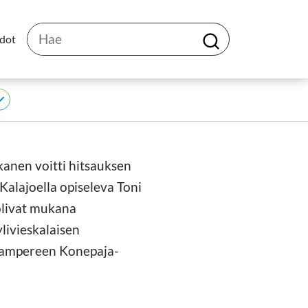
Hae
edot
H
a
e
JEDU
alasivut
kanen voitti hitsauksen
 Kalajoella opiseleva Toni
olivat mukana
ylivieskalaisen
 Tampereen Konepaja-