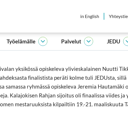
in English
Yhteysti
Työelämälle
Palvelut
JEDU
elijalle
Työelämälle
Palvelut
vut
alasivut
alasivut
alan yksikössä opiskeleva ylivieskalainen Nuutti Tik
hdeksasta finalistista peräti kolme tuli JEDUsta, sillä
ssa samassa ryhmässä opiskeleva Jeremia Hautamäki 
a. Kalajokisen Rahjan sijoitus oli finaalissa viides ja 
men mestaruuksista kilpailtiin 19.-21. maaliskuuta