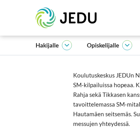
Siirry
Etusivu
sisältöön
Hakijalle
Opiskelijalle
Hakijalle
Opisk
alasivut
alasi
Koulutuskeskus JEDUn Niv
SM-kilpailuissa hopeaa. Ka
Rahja sekä Tikkasen kan
tavoittelemassa SM-mitalej
Hautamäen seitsemäs. Suo
messujen yhteydessä.