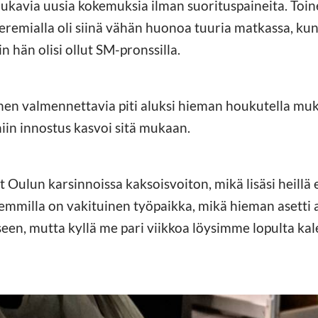
via uusia kokemuksia ilman suorituspaineita. Toinen
eremialla oli siinä vähän huonoa tuuria matkassa, kun 
iin hän olisi ollut SM-pronssilla.
änen valmennettavia piti aluksi hieman houkutella mu
niin innostus kasvoi sitä mukaan.
t Oulun karsinnoissa kaksoisvoiton, mikä lisäsi heillä
emmilla on vakituinen työpaikka, mikä hieman asetti ai
een, mutta kyllä me pari viikkoa löysimme lopulta kale