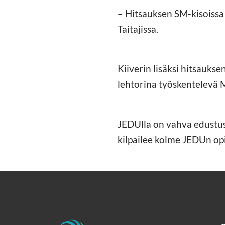
– Hitsauksen SM-kisoissa e
Taitajissa.
Kiiverin lisäksi hitsauks
lehtorina työskentelevä M
JEDUlla on vahva edustus
kilpailee kolme JEDUn opi