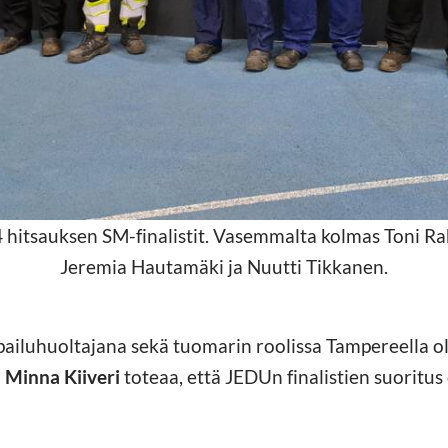
hitsauksen SM-finalistit. Vasemmalta kolmas Toni Rah
Jeremia Hautamäki ja Nuutti Tikkanen.
lpailuhuoltajana sekä tuomarin roolissa Tampereella ol
i
Minna Kiiveri
toteaa, että JEDUn finalistien suoritus