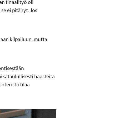
 finaalityö oli
se ei pitänyt. Jos
kaan kilpailuun, mutta
 entisestään
kataulullisesti haasteita
nterista tilaa