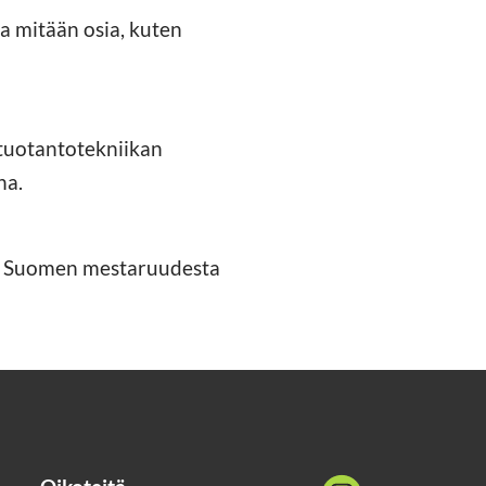
ta mitään osia, kuten
 tuotantotekniikan
na.
ssa Suomen mestaruudesta