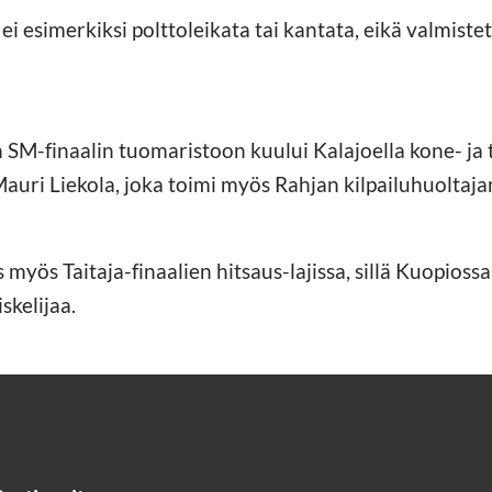
i esimerkiksi polttoleikata tai kantata, eikä valmiste
en SM-finaalin tuomaristoon kuului Kalajoella kone- ja
auri Liekola, joka toimi myös Rahjan kilpailuhuoltaja
 myös Taitaja-finaalien hitsaus-lajissa, sillä Kuopio
skelijaa.