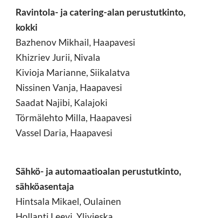
Ravintola- ja catering-alan perustutkinto,
kokki
Bazhenov Mikhail, Haapavesi
Khizriev Jurii, Nivala
Kivioja Marianne, Siikalatva
Nissinen Vanja, Haapavesi
Saadat Najibi, Kalajoki
Törmälehto Milla, Haapavesi
Vassel Daria, Haapavesi
Sähkö- ja automaatioalan perustutkinto,
sähköasentaja
Hintsala Mikael, Oulainen
Hollanti Leevi, Ylivieska