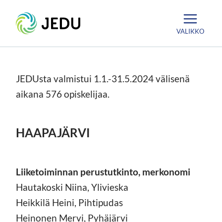
Siirry
Etusivu
sisältöön
VALIKKO
JEDUsta valmistui 1.1.-31.5.2024 välisenä
aikana 576 opiskelijaa.
HAAPAJÄRVI
Liiketoiminnan perustutkinto, merkonomi
Hautakoski Niina, Ylivieska
Heikkilä Heini, Pihtipudas
Heinonen Mervi, Pyhäjärvi