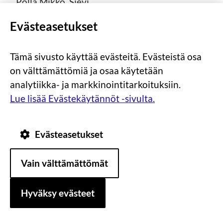
Pöllä Mikko, Sievi
Saaranen Roosa, Ylivieska
Evästeasetukset
Salmela Anton, Sievi
Salmela Jani-Marko, Ylivieska
Tämä sivusto käyttää evästeitä. Evästeistä osa
Siltala Sini, Oulainen
on välttämättömiä ja osaa käytetään
Sorvisto Elias, Ylivieska
analytiikka- ja markkinointitarkoituksiin.
Toivonen Lucia, Sievi
Lue lisää Evästekäytännöt -sivulta.
Viljamäki Joni, Reisjärvi
Visuri Antti, Ylivieska
Evästeasetukset
Välimäki Jonna, Nivala
Vain välttämättömät
Rakennusalan perustutkinto,
Hyväksy evästeet
maarakennuskoneenkuljettaja
Ahola Tino, Ylivieska