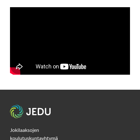
Etusivu
Jokilaaksojen
koulutuskuntayhtymä