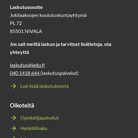
Laskutusosoite
Jokilaaksojen koulutuskuntayhtymä
PL 72
85501 NIVALA
Jos sait meiltä laskun ja tarvitset lisätietoja, ota
yhteyttä
laskutus@jedu.fi
040 1418 644
(laskutuspalvelut)
Lue lisää laskutuksesta
Oikoteitä
Opiskelijapalvelut
Henkilöhaku