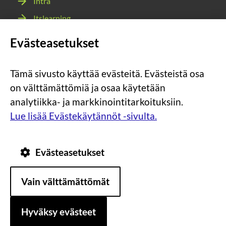
Intra
Itslearning
Webmail
Evästeasetukset
Wilma
Tämä sivusto käyttää evästeitä. Evästeistä osa
Sosiaalinen
Sosiaalinen
Sosiaalinen
Sosiaalinen
on välttämättömiä ja osaa käytetään
media:
media:
media:
media:
analytiikka- ja markkinointitarkoituksiin.
instagram
facebook
youtube
snapchat
Lue lisää Evästekäytännöt -sivulta.
Evästeasetukset
Tietosuoja
Tietoa
Vain välttämättömät
evästeistä
Saavutettavuus
Hyväksy evästeet
Asiakirjajulkisuuskuvaus