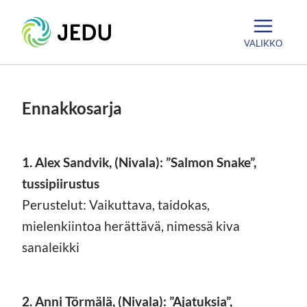
Siirry
Etusivu
sisältöön
VALIKKO
Ennakkosarja
1. Alex Sandvik, (Nivala): ”Salmon Snake”,
tussipiirustus
Perustelut: Vaikuttava, taidokas,
mielenkiintoa herättävä, nimessä kiva
sanaleikki
2. Anni Törmälä, (Nivala): ”Ajatuksia”,