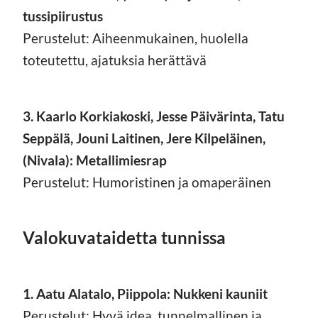
tussipiirustus
Perustelut: Aiheenmukainen, huolella
toteutettu, ajatuksia herättävä
3.
Kaarlo Korkiakoski, Jesse Päivärinta, Tatu
Seppälä, Jouni Laitinen, Jere Kilpeläinen,
(Nivala): Metallimiesrap
Perustelut: Humoristinen ja omaperäinen
Valokuvataidetta tunnissa
1. Aatu Alatalo, Piippola: Nukkeni kauniit
Perustelut: Hyvä idea, tunnelmallinen ja