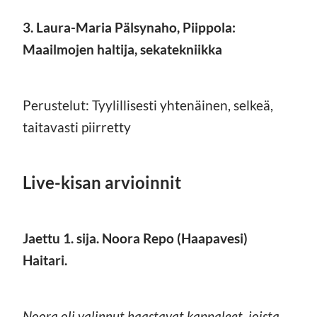
3. Laura-Maria Pälsynaho, Piippola:
Maailmojen haltija, sekatekniikka
Perustelut: Tyylillisesti yhtenäinen, selkeä,
taitavasti piirretty
Live-kisan arvioinnit
Jaettu 1. sija. Noora Repo (Haapavesi)
Haitari.
Noora oli valinnut haastavat kappaleet, joista