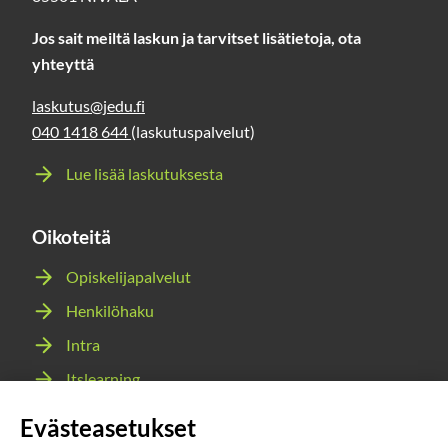
Jos sait meiltä laskun ja tarvitset lisätietoja, ota
yhteyttä
laskutus@jedu.fi
040 1418 644
(laskutuspalvelut)
Lue lisää laskutuksesta
Oikoteitä
Opiskelijapalvelut
Henkilöhaku
Intra
Itslearning
Webmail
Evästeasetukset
Wilma