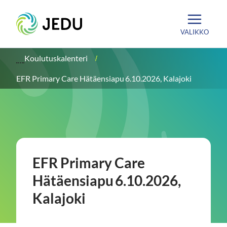
Siirry
Etusivu
sisältöön
VALIKKO
Koulutuskalenteri
EFR Primary Care Hätäensiapu 6.10.2026, Kalajoki
EFR Primary Care
Hätäensiapu 6.10.2026,
Kalajoki