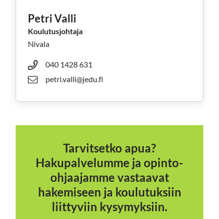
Petri Valli
Koulutusjohtaja
Nivala
040 1428 631
petri.valli@jedu.fi
Tarvitsetko apua?
Hakupalvelumme ja opinto-
ohjaajamme vastaavat
hakemiseen ja koulutuksiin
liittyviin kysymyksiin.