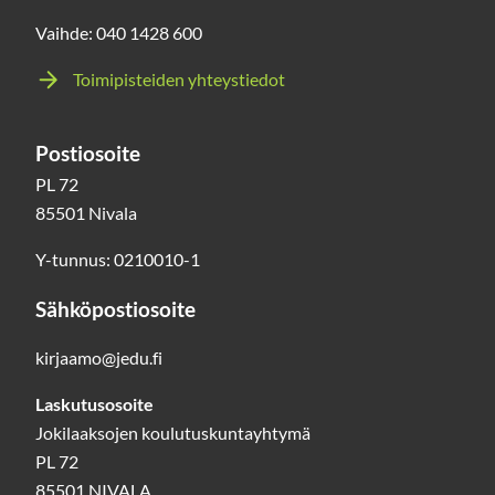
Vaihde: 040 1428 600
Toimipisteiden yhteystiedot
Postiosoite
PL 72
85501 Nivala
Y-tunnus: 0210010-1
Sähköpostiosoite
kirjaamo@jedu.fi
Laskutusosoite
Jokilaaksojen koulutuskuntayhtymä
PL 72
85501 NIVALA