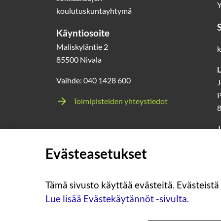
Y
koulutuskuntayhtymä
Käyntiosoite
Maliskyläntie 2
k
85500 Nivala
L
Vaihde: 040 1428 600
J
P
Toimipisteiden yhteystiedot
J
l
Evästeasetukset
0
Tämä sivusto käyttää evästeitä. Evästeistä
Lue lisää Evästekäytännöt -sivulta.