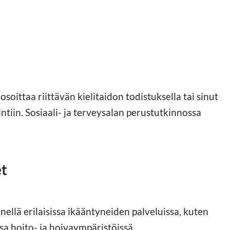
osoittaa riittävän kielitaidon todistuksella tai sinut
intiin. Sosiaali- ja terveysalan perustutkinnossa
et
ellä erilaisissa ikääntyneiden palveluissa, kuten
sa hoito- ja hoivaympäristöissä.