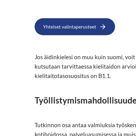
Yhteiset valintaperusteet
Jos äidinkielesi on muu kuin suomi, voit 
kutsutaan tarvittaessa kielitaidon arvio
kielitaitotasosuositus on B1.1.
Työllistymismahdollisuud
Tutkinnon osa antaa valmiuksia työskenn
kotihoidossa, palveluasumisessa ja muis