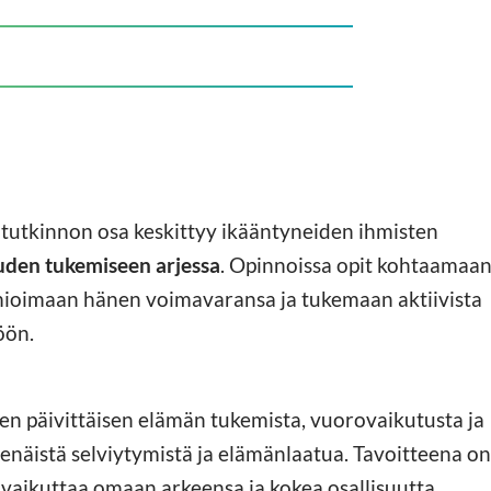
tutkinnon osa keskittyy ikääntyneiden ihmisten
uuden tukemiseen arjessa
. Opinnoissa opit kohtaamaa
omioimaan hänen voimavaransa ja tukemaan aktiivista
öön.
en päivittäisen elämän tukemista, vuorovaikutusta ja
senäistä selviytymistä ja elämänlaatua. Tavoitteena on
vaikuttaa omaan arkeensa ja kokea osallisuutta.