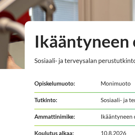
Ikääntyneen 
Sosiaali- ja terveysalan perustutkint
Opiskelumuoto:
Monimuoto
Tutkinto:
Sosiaali- ja 
Ammattinimike:
Ikääntyneen 
Koulutus alkaa:
10.8.2026