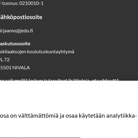
-tunnus: 0210010-1
Sähköpostiosoite
irjaamo@jedu.fi
askutusosoite
okilaaksojen koulutuskuntayhtymä
L 72
85501 NIVALA
os sait meiltä laskun ja tarvitset lisätietoja, ota yhteyttä
askutus@jedu.fi
40 1418 644
(laskutuspalvelut)
Lue lisää laskutuksesta
 osa on välttämättömiä ja osaa käytetään analytiikka- 