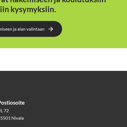
viin kysymyksiin.
seen ja alan valintaan
Postiosoite
L 72
5501 Nivala