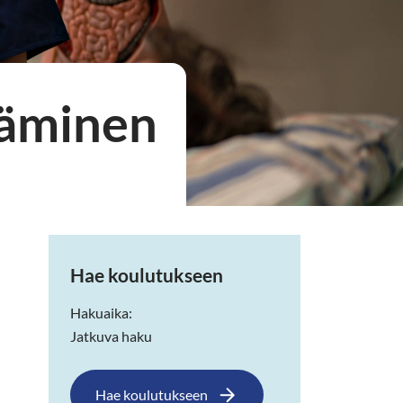
täminen
Hae koulutukseen
Hakuaika:
Jatkuva haku
Hae koulutukseen