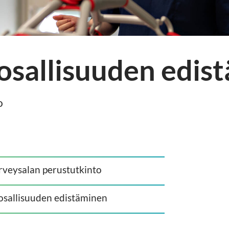
osallisuuden edis
o
terveysalan perustutkinto
osallisuuden edistäminen