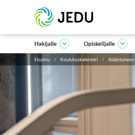
Siirry
Etusivu
sisältöön
Hakijalle
Opiskelijalle
Hakijalle
Opisk
alasivut
alasi
Etusivu
Koulutuskalenteri
Ikääntyneen 