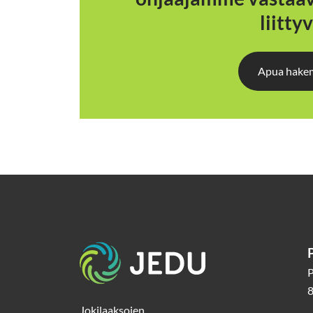
liitty
Apua hakemi
Etusivu
P
8
Jokilaaksojen