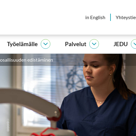
in English
Yhteysti
Työelämälle
Palvelut
JEDU
elijalle
Työelämälle
Palvelut
vut
alasivut
alasivut
osallisuuden edistäminen