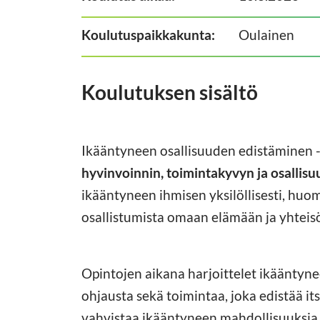
Koulutuspaikkakunta:
Oulainen
Koulutuksen sisältö
Ikääntyneen osallisuuden edistäminen -
hyvinvoinnin, toimintakyvyn ja osallis
ikääntyneen ihmisen yksilöllisesti, hu
osallistumista omaan elämään ja yhteis
Opintojen aikana harjoittelet ikääntyne
ohjausta sekä toimintaa, joka edistää it
vahvistaa ikääntyneen mahdollisuuksia 