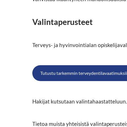
Valintaperusteet
Terveys- ja hyvinvointialan opiskelijava
Tutustu tarkemmin terveydentilavaatimuksi
Hakijat kutsutaan valintahaastatteluun.
Tietoa muista yhteisistä valintaperuste