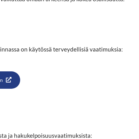
linnassa on käytössä terveydellisiä vaatimuksia:
in
ista ja hakukelpoisuusvaatimuksista: