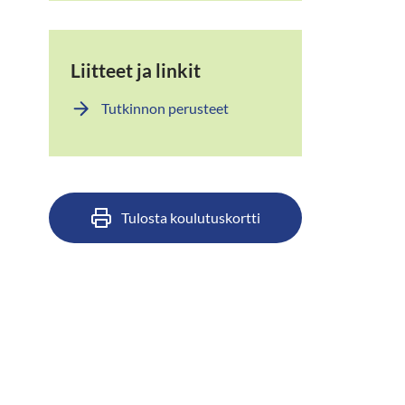
Liitteet ja linkit
Tutkinnon perusteet
Tulosta koulutuskortti