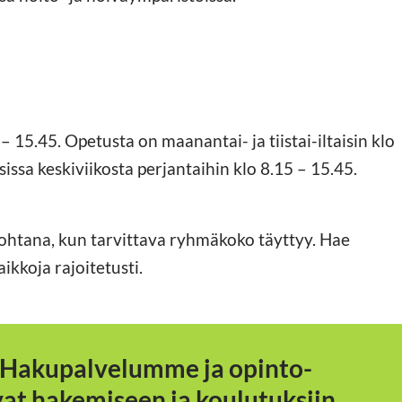
– 15.45. Opetusta on maanantai- ja tiistai-iltaisin klo
sissa keskiviikosta perjantaihin klo 8.15 – 15.45.
ohtana, kun tarvittava ryhmäkoko täyttyy. Hae
ikkoja rajoitetusti.
 Hakupalvelumme ja opinto-
t hakemiseen ja koulutuksiin