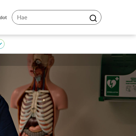
Hae
edot
H
a
e
JEDU
alasivut