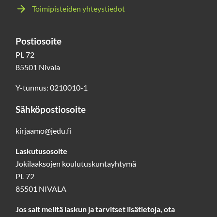
Toimipisteiden yhteystiedot
Postiosoite
PL 72
85501 Nivala
Y-tunnus: 0210010-1
Sähköpostiosoite
kirjaamo@jedu.fi
Laskutusosoite
Jokilaaksojen koulutuskuntayhtymä
PL 72
85501 NIVALA
Jos sait meiltä laskun ja tarvitset lisätietoja, ota