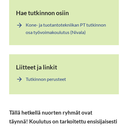
Hae tutkinnon osiin
Kone- ja tuotantotekniikan PT tutkinnon
osa työvoimakoulutus (Nivala)
Liitteet ja linkit
Tutkinnon perusteet
Tällä hetkellä nuorten ryhmät ovat
täynnä!
Koulutus on tarkoitettu ensisijaisesti