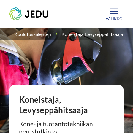
Siirry
Etusivu
sisältöön
VALIKKO
Koulutuskalenteri
Koneistaja, Levyseppähitsaaja
Koneistaja,
Levyseppähitsaaja
Kone- ja tuotantotekniikan
perustutkinto