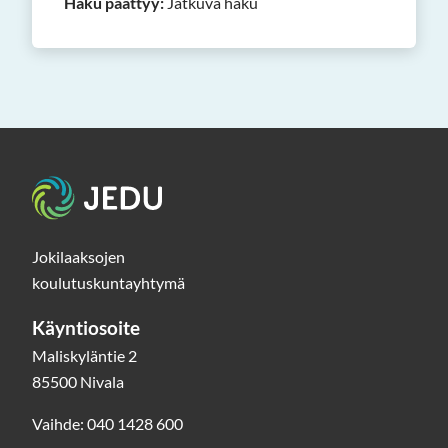
Haku päättyy:
Jatkuva haku
Etusivu
Jokilaaksojen
koulutuskuntayhtymä
Käyntiosoite
Maliskyläntie 2
85500 Nivala
Vaihde: 040 1428 600