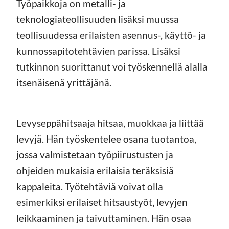
Työpaikkoja on metalli- ja
teknologiateollisuuden lisäksi muussa
teollisuudessa erilaisten asennus-, käyttö- ja
kunnossapitotehtävien parissa. Lisäksi
tutkinnon suorittanut voi työskennellä alalla
itsenäisenä yrittäjänä.
Levyseppähitsaaja hitsaa, muokkaa ja liittää
levyjä. Hän työskentelee osana tuotantoa,
jossa valmistetaan työpiirustusten ja
ohjeiden mukaisia erilaisia teräksisiä
kappaleita. Työtehtäviä voivat olla
esimerkiksi erilaiset hitsaustyöt, levyjen
leikkaaminen ja taivuttaminen. Hän osaa