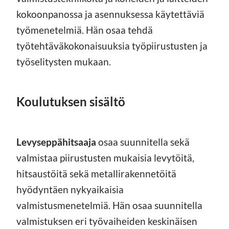
kokoonpanossa ja asennuksessa käytettäviä
työmenetelmiä. Hän osaa tehdä
työtehtäväkokonaisuuksia työpiirustusten ja
työselitysten mukaan.
Koulutuksen sisältö
Levyseppähitsaaja
osaa suunnitella sekä
valmistaa piirustusten mukaisia levytöitä,
hitsaustöitä sekä metallirakennetöitä
hyödyntäen nykyaikaisia
valmistusmenetelmiä. Hän osaa suunnitella
valmistuksen eri työvaiheiden keskinäisen