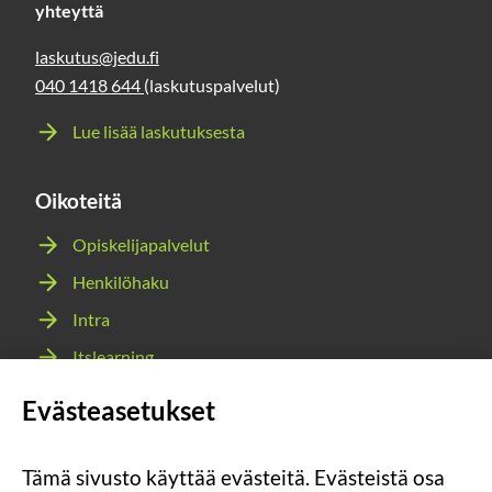
yhteyttä
laskutus@jedu.fi
040 1418 644
(laskutuspalvelut)
Lue lisää laskutuksesta
Oikoteitä
Opiskelijapalvelut
Henkilöhaku
Intra
Itslearning
Webmail
Evästeasetukset
Wilma
Tämä sivusto käyttää evästeitä. Evästeistä osa