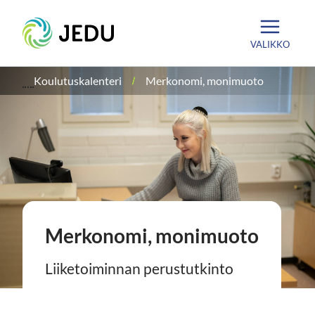
Siirry
Etusivu
sisältöön
VALIKKO
Koulutuskalenteri
Merkonomi, monimuoto
Merkonomi, monimuoto
Liiketoiminnan perustutkinto