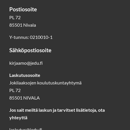
Postiosoite
PL 72
85501 Nivala
Y-tunnus: 0210010-1
Sähköpostiosoite
kirjaamo@jedu.fi
Laskutusosoite
Jokilaaksojen koulutuskuntayhtymä
PL 72
85501 NIVALA
Jos sait meiltä laskun ja tarvitset lisätietoja, ota
yhteyttä
laskutus@jedu.fi