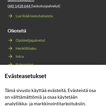
040 1418 644
(laskutuspalvelut)
Lue lisää laskutuksesta
Oikoteitä
Opiskelijapalvelut
Henkilöhaku
Intra
Itslearning
Webmail
Evästeasetukset
Wilma
Tämä sivusto käyttää evästeitä. Evästeistä osa
Sosiaalinen
Sosiaalinen
Sosiaalinen
Sosiaalinen
on välttämättömiä ja osaa käytetään
media:
media:
media:
media:
analytiikka- ja markkinointitarkoituksiin.