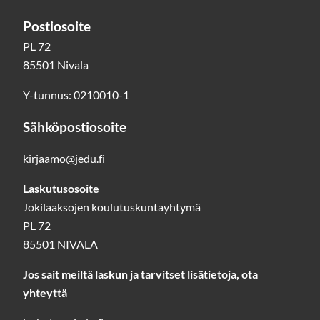
Postiosoite
PL 72
85501 Nivala
Y-tunnus: 0210010-1
Sähköpostiosoite
kirjaamo@jedu.fi
Laskutusosoite
Jokilaaksojen koulutuskuntayhtymä
PL 72
85501 NIVALA
Jos sait meiltä laskun ja tarvitset lisätietoja, ota
yhteyttä