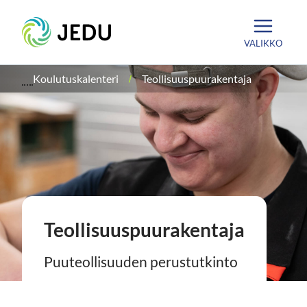
Siirry
Etusivu
sisältöön
VALIKKO
Koulutuskalenteri
Teollisuuspuurakentaja
Teollisuuspuurakentaja
Puuteollisuuden perustutkinto