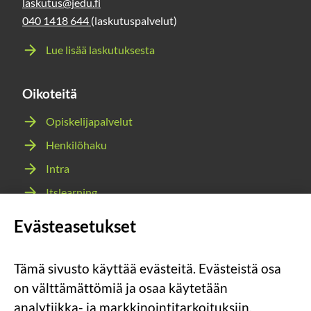
laskutus@jedu.fi
040 1418 644
(laskutuspalvelut)
Lue lisää laskutuksesta
Oikoteitä
Opiskelijapalvelut
Henkilöhaku
Intra
Itslearning
Webmail
Evästeasetukset
Wilma
Tämä sivusto käyttää evästeitä. Evästeistä osa
Sosiaalinen
Sosiaalinen
Sosiaalinen
Sosiaalinen
on välttämättömiä ja osaa käytetään
media:
media:
media:
media:
analytiikka- ja markkinointitarkoituksiin.