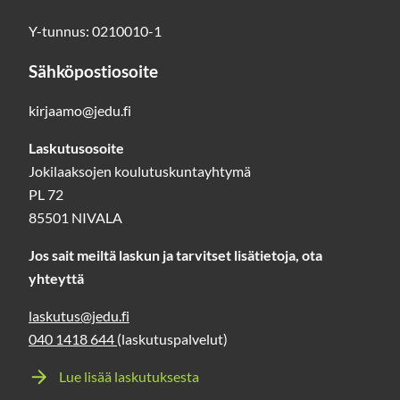
Y-tunnus: 0210010-1
Sähköpostiosoite
kirjaamo@jedu.fi
Laskutusosoite
Jokilaaksojen koulutuskuntayhtymä
PL 72
85501 NIVALA
Jos sait meiltä laskun ja tarvitset lisätietoja, ota
yhteyttä
laskutus@jedu.fi
040 1418 644
(laskutuspalvelut)
Lue lisää laskutuksesta