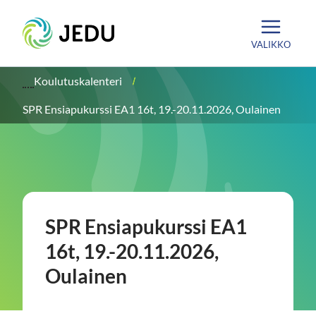
Siirry
Etusivu
sisältöön
VALIKKO
Koulutuskalenteri
SPR Ensiapukurssi EA1 16t, 19.-20.11.2026, Oulainen
SPR Ensiapukurssi EA1
16t, 19.-20.11.2026,
Oulainen