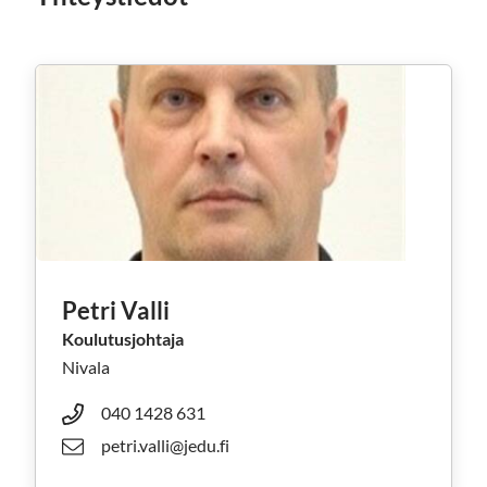
Petri Valli
Koulutusjohtaja
Nivala
040 1428 631
petri.valli@jedu.fi