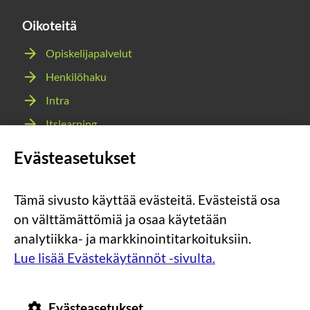
Oikoteitä
Opiskelijapalvelut
Henkilöhaku
Intra
Itslearning
Webmail
Evästeasetukset
Wilma
Tämä sivusto käyttää evästeitä. Evästeistä osa
Sosiaalinen
Sosiaalinen
Sosiaalinen
Sosiaalinen
on välttämättömiä ja osaa käytetään
media:
media:
media:
media:
analytiikka- ja markkinointitarkoituksiin.
instagram
facebook
youtube
snapchat
Lue lisää Evästekäytännöt -sivulta.
Evästeasetukset