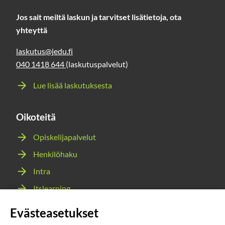
Jos sait meiltä laskun ja tarvitset lisätietoja, ota
yhteyttä
laskutus@jedu.fi
040 1418 644
(laskutuspalvelut)
Lue lisää laskutuksesta
Oikoteitä
Opiskelijapalvelut
Henkilöhaku
Intra
Itslearning
Webmail
Evästeasetukset
Wilma