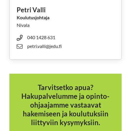
Petri Valli
Koulutusjohtaja
Nivala
040 1428 631
petri.valli@jedu.fi
Tarvitsetko apua?
Hakupalvelumme ja opinto-
ohjaajamme vastaavat
hakemiseen ja koulutuksiin
liittyviin kysymyksiin.