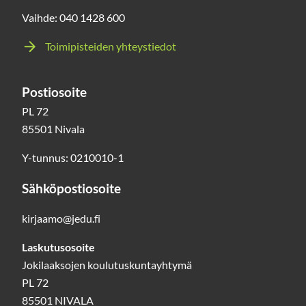
Vaihde: 040 1428 600
Toimipisteiden yhteystiedot
Postiosoite
PL 72
85501 Nivala
Y-tunnus: 0210010-1
Sähköpostiosoite
kirjaamo@jedu.fi
Laskutusosoite
Jokilaaksojen koulutuskuntayhtymä
PL 72
85501 NIVALA