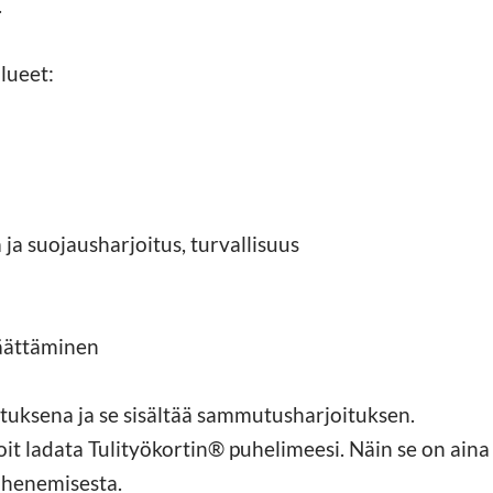
.
lueet:
ja suojausharjoitus, turvallisuus
päättäminen
tuksena ja se sisältää sammutusharjoituksen.
Voit ladata Tulityökortin® puhelimeesi. Näin se on aina
nhenemisesta.