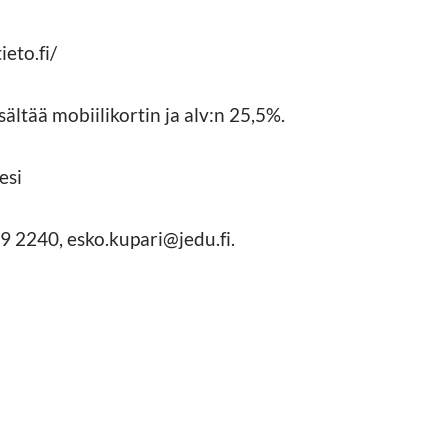
ieto.fi/
ältää mobiilikortin ja alv:n 25,5%.
esi
69 2240, esko.kupari@jedu.fi.