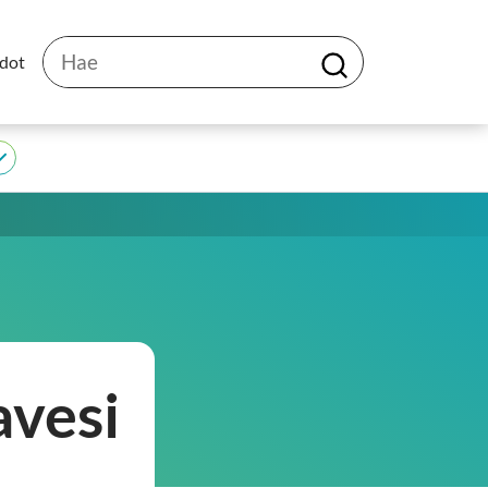
Hae
edot
H
a
e
JEDU
alasivut
avesi