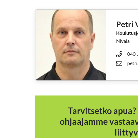
Petri V
Koulutusj
Nivala
040 
petri
Tarvitsetko apua?
ohjaajamme vastaava
liitty