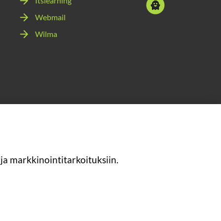
Itslearning
Sosiaalinen
youtube
media:
Webmail
snapchat
Wilma
ja markkinointitarkoituksiin.