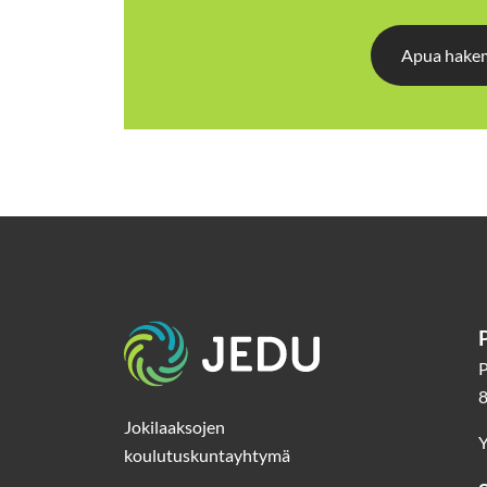
Apua hakemi
Etusivu
P
8
Jokilaaksojen
Y
koulutuskuntayhtymä