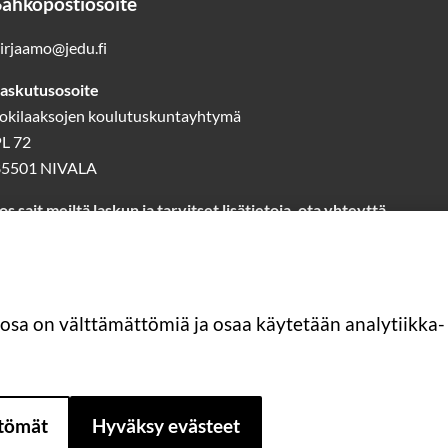
Sähköpostiosoite
irjaamo@jedu.fi
askutusosoite
okilaaksojen koulutuskuntayhtymä
L 72
85501 NIVALA
os sait meiltä laskun ja tarvitset lisätietoja, ota yhteyttä
askutus@jedu.fi
40 1418 644
(laskutuspalvelut)
Lue lisää laskutuksesta
 osa on välttämättömiä ja osaa käytetään analytiikka- 
ttömät
Hyväksy evästeet