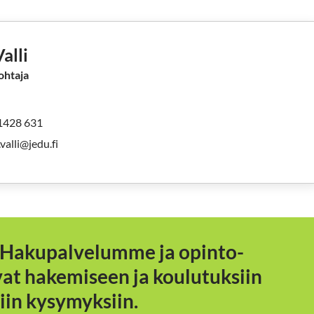
alli
ohtaja
1428 631
.valli@jedu.fi
 Hakupalvelumme ja opinto-
t hakemiseen ja koulutuksiin
viin kysymyksiin.