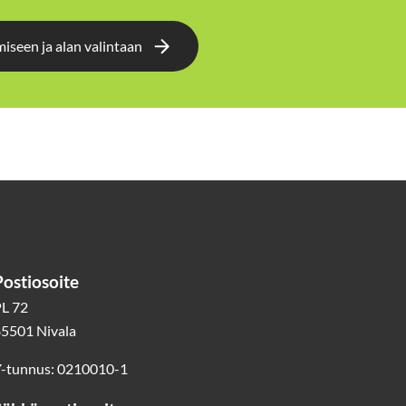
seen ja alan valintaan
Postiosoite
L 72
5501 Nivala
-tunnus: 0210010-1