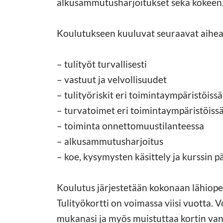
alkusammutusharjoitukset sekä kokeen
Koulutukseen kuuluvat seuraavat aihea
– tulityöt turvallisesti
– vastuut ja velvollisuudet
– tulityöriskit eri toimintaympäristöissä
– turvatoimet eri toimintaympäristöissä 
– toiminta onnettomuustilanteessa
– alkusammutusharjoitus
– koe, kysymysten käsittely ja kurssin 
Koulutus järjestetään kokonaan lähiope
Tulityökortti on voimassa viisi vuotta. 
mukanasi ja myös muistuttaa kortin va