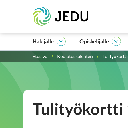
Siirry
Etusivu
sisältöön
Hakijalle
Opiskelijalle
Hakijalle
Opisk
alasivut
alasi
Etusivu
Koulutuskalenteri
Tulityökortt
Tulityökortti