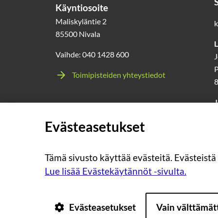
Käyntiosoite
Maliskyläntie 2
k
85500 Nivala
L
Vaihde: 040 1428 600
J
P
Toimipisteiden yhteystiedot
J
l
Evästeasetukset
0
Tämä sivusto käyttää evästeitä. Evästeistä
Lue lisää Evästekäytännöt -sivulta.
Evästeasetukset
Vain välttämä