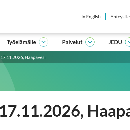
in English
Yhteysti
Työelämälle
Palvelut
JEDU
elijalle
Työelämälle
Palvelut
vut
alasivut
alasivut
i 17.11.2026, Haapavesi
 17.11.2026, Haap