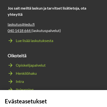
Jos sait meiltä laskun ja tarvitset lisätietoja, ota
yhteyttä
laskutus@jedu.fi
040 1418 644
(laskutuspalvelut)
Lue lisää laskutuksesta
Oikoteitä
Opiskelijapalvelut
Henkilöhaku
Intra
Itslearning
Webmail
Evästeasetukset
Wilma