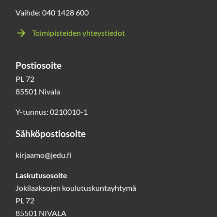
Vaihde: 040 1428 600
Toimipisteiden yhteystiedot
Postiosoite
PL 72
85501 Nivala
Y-tunnus: 0210010-1
Sähköpostiosoite
kirjaamo@jedu.fi
Laskutusosoite
Jokilaaksojen koulutuskuntayhtymä
PL 72
85501 NIVALA