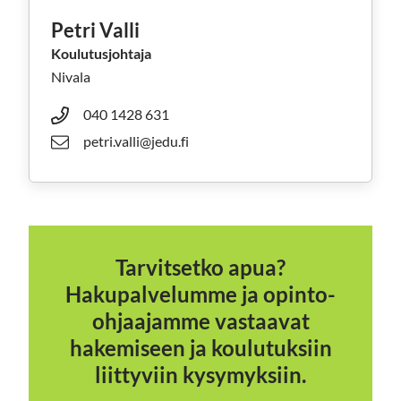
Petri Valli
Koulutusjohtaja
Nivala
040 1428 631
petri.valli@jedu.fi
Tarvitsetko apua?
Hakupalvelumme ja opinto-
ohjaajamme vastaavat
hakemiseen ja koulutuksiin
liittyviin kysymyksiin.