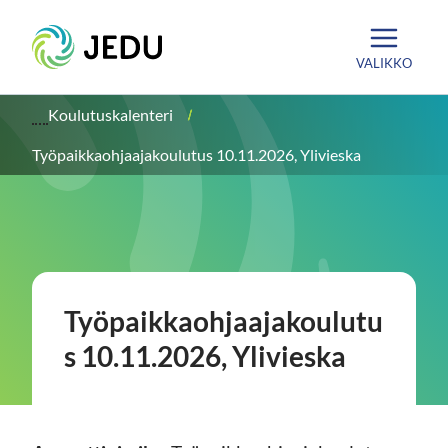
Siirry
Etusivu
sisältöön
VALIKKO
Koulutuskalenteri
Työpaikkaohjaajakoulutus 10.11.2026, Ylivieska
Työpaikkaohjaajakoulutu
s 10.11.2026, Ylivieska