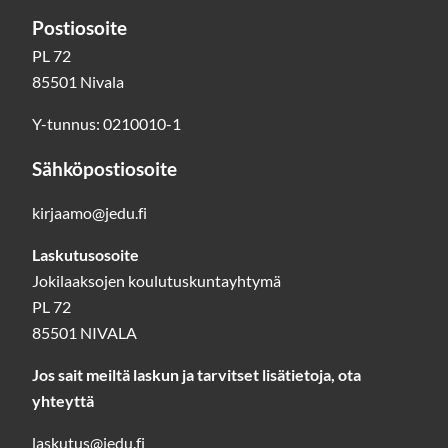
Postiosoite
PL 72
85501 Nivala
Y-tunnus: 0210010-1
Sähköpostiosoite
kirjaamo@jedu.fi
Laskutusosoite
Jokilaaksojen koulutuskuntayhtymä
PL 72
85501 NIVALA
Jos sait meiltä laskun ja tarvitset lisätietoja, ota
yhteyttä
laskutus@jedu.fi