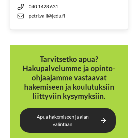
040 1428 631
petri.valli@jedu.fi
Tarvitsetko apua?
Hakupalvelumme ja opinto-
ohjaajamme vastaavat
hakemiseen ja koulutuksiin
liittyviin kysymyksiin.
Apua hakemiseen ja alan
valintaan