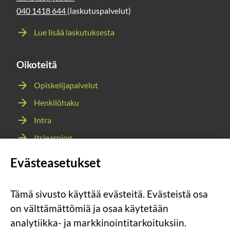
040 1418 644
(laskutuspalvelut)
Lue lisää laskutuksesta
Oikoteitä
Opiskelijapalvelut
Henkilöhaku
Intra
Itslearning
Webmail
Evästeasetukset
Wilma
Tämä sivusto käyttää evästeitä. Evästeistä osa
Sosiaalinen
Sosiaalinen
Sosiaalinen
Sosiaalinen
on välttämättömiä ja osaa käytetään
media:
media:
media:
media:
analytiikka- ja markkinointitarkoituksiin.