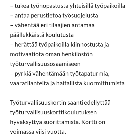
– tukea työnopastusta yhteisillä työpaikoilla
– antaa perustietoa työsuojelusta
– vähentää eri tilaajien antamaa
päällekkäistä koulutusta
– herättää työpaikoilla kiinnostusta ja
motivaatiota oman henkilöstön
työturvallisuusosaamiseen
– pyrkiä vähentämään työtapaturmia,
vaaratilanteita ja haitallista kuormittumista
Työturvallisuuskortin saanti edellyttää
työturvallisuuskorttikoulutuksen
hyväksyttyä suorittamista. Kortti on
voimassa viisi vuotta.