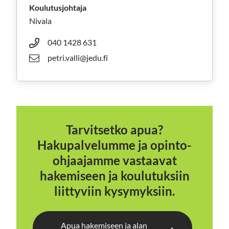
Koulutusjohtaja
Nivala
040 1428 631
petri.valli@jedu.fi
Tarvitsetko apua?
Hakupalvelumme ja opinto-
ohjaajamme vastaavat
hakemiseen ja koulutuksiin
liittyviin kysymyksiin.
Apua hakemiseen ja alan