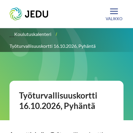
Siirry
Etusivu
sisältöön
VALIKKO
Koulutuskalenteri
Työturvallisuuskortti 16.10.2026, Pyhäntä
Työturvallisuuskortti
16.10.2026, Pyhäntä