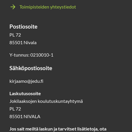
Toimipisteiden yhteystiedot
Postiosoite
PL 72
85501 Nivala
Y-tunnus: 0210010-1
Sähköpostiosoite
kirjaamo@jedu.fi
Laskutusosoite
Jokilaaksojen koulutuskuntayhtymä
PL 72
85501 NIVALA
Jos sait meiltä laskun ja tarvitset lisätietoja, ota