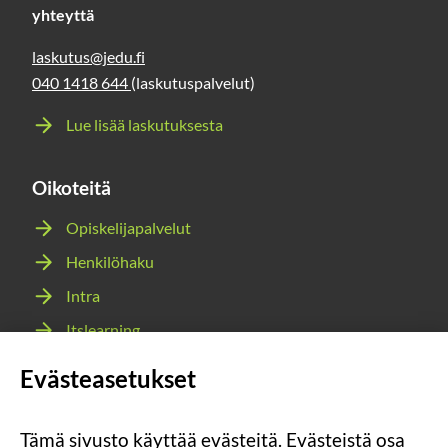
yhteyttä
laskutus@jedu.fi
040 1418 644
(laskutuspalvelut)
Lue lisää laskutuksesta
Oikoteitä
Opiskelijapalvelut
Henkilöhaku
Intra
Itslearning
Webmail
Evästeasetukset
Wilma
Tämä sivusto käyttää evästeitä. Evästeistä osa