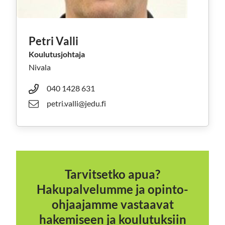
Petri Valli
Koulutusjohtaja
Nivala
040 1428 631
petri.valli@jedu.fi
Tarvitsetko apua?
Hakupalvelumme ja opinto-
ohjaajamme vastaavat
hakemiseen ja koulutuksiin