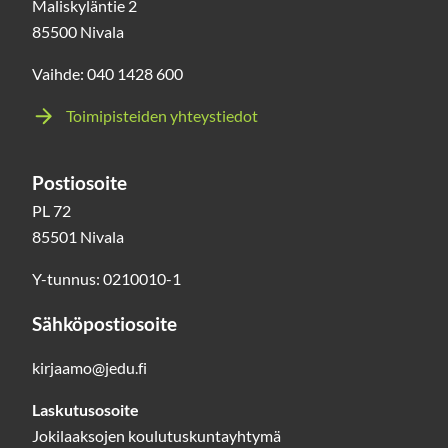
Maliskyläntie 2
85500 Nivala
Vaihde: 040 1428 600
Toimipisteiden yhteystiedot
Postiosoite
PL 72
85501 Nivala
Y-tunnus: 0210010-1
Sähköpostiosoite
kirjaamo@jedu.fi
Laskutusosoite
Jokilaaksojen koulutuskuntayhtymä