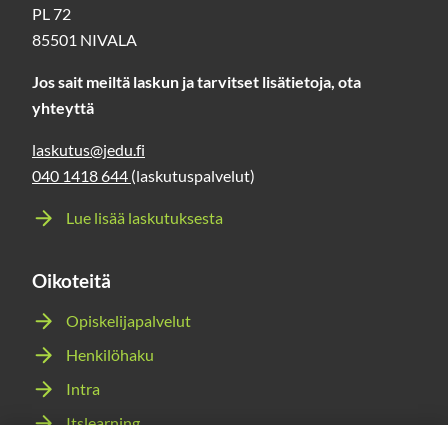
PL 72
85501 NIVALA
Jos sait meiltä laskun ja tarvitset lisätietoja, ota
yhteyttä
laskutus@jedu.fi
040 1418 644
(laskutuspalvelut)
Lue lisää laskutuksesta
Oikoteitä
Opiskelijapalvelut
Henkilöhaku
Intra
Itslearning