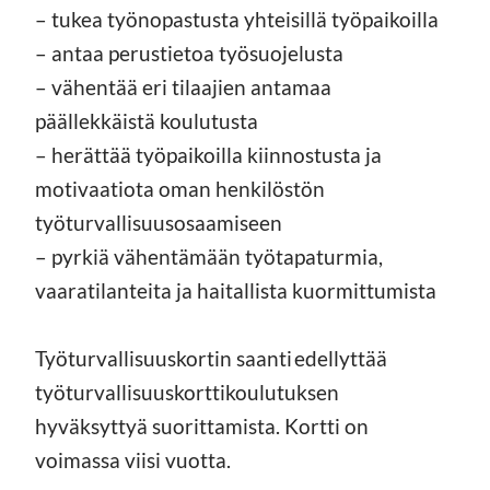
– tukea työnopastusta yhteisillä työpaikoilla
– antaa perustietoa työsuojelusta
– vähentää eri tilaajien antamaa
päällekkäistä koulutusta
– herättää työpaikoilla kiinnostusta ja
motivaatiota oman henkilöstön
työturvallisuusosaamiseen
– pyrkiä vähentämään työtapaturmia,
vaaratilanteita ja haitallista kuormittumista
Työturvallisuuskortin saanti edellyttää
työturvallisuuskorttikoulutuksen
hyväksyttyä suorittamista. Kortti on
voimassa viisi vuotta.