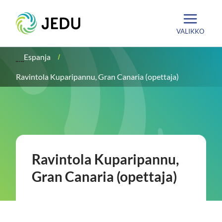
Siirry
Etusivu
sisältöön
VALIKKO
Espanja
Ravintola Kuparipannu, Gran Canaria (opettaja)
Ravintola Kuparipannu,
Gran Canaria (opettaja)