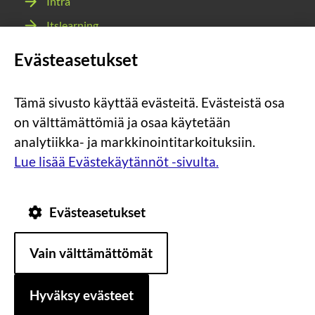
Intra
Itslearning
Webmail
Evästeasetukset
Wilma
Tämä sivusto käyttää evästeitä. Evästeistä osa
Sosiaalinen
Sosiaalinen
Sosiaalinen
Sosiaalinen
on välttämättömiä ja osaa käytetään
media:
media:
media:
media:
analytiikka- ja markkinointitarkoituksiin.
instagram
facebook
youtube
snapchat
Lue lisää Evästekäytännöt -sivulta.
Evästeasetukset
Tietosuoja
Tietoa
Vain välttämättömät
evästeistä
Saavutettavuus
Hyväksy evästeet
Asiakirjajulkisuuskuvaus