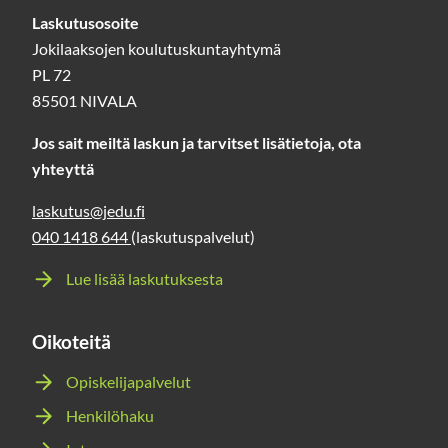
Laskutusosoite
Jokilaaksojen koulutuskuntayhtymä
PL 72
85501 NIVALA
Jos sait meiltä laskun ja tarvitset lisätietoja, ota
yhteyttä
laskutus@jedu.fi
040 1418 644
(laskutuspalvelut)
Lue lisää laskutuksesta
Oikoteitä
Opiskelijapalvelut
Henkilöhaku