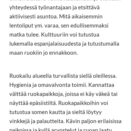
yhteydessä työnantajaan ja etsittävä
aktiivisesti asuntoa. Mitä aikaisemmin
lentoliput ym. varaa, sen edullisemmaksi
matka tulee. Kulttuuriin voi tutustua
lukemalla espanjalaisuudesta ja tutustumalla
maan ruokiin jo ennakkoon.
Ruokailu alueella turvallista siellä oleillessa.
Hygienia ja omavalvonta toimii. Kannattaa
välttää ruokapaikkoja, joissa ei käy väkeä tai
näyttää epäsiistiltä. Ruokapaikkoihin voi
tutustua somen kautta ja sieltä löytyy
vinkkejä ja palautteita. Kävin paljon erilaisissa
paikoissa ja kyllä arvostelut ja ruoan laatu