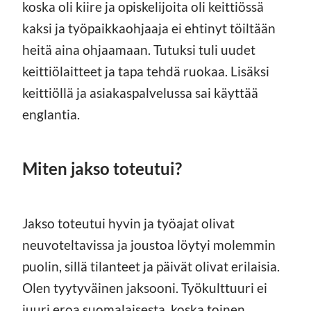
koska oli kiire ja opiskelijoita oli keittiössä
kaksi ja työpaikkaohjaaja ei ehtinyt töiltään
heitä aina ohjaamaan. Tutuksi tuli uudet
keittiölaitteet ja tapa tehdä ruokaa. Lisäksi
keittiöllä ja asiakaspalvelussa sai käyttää
englantia.
Miten jakso toteutui?
Jakso toteutui hyvin ja työajat olivat
neuvoteltavissa ja joustoa löytyi molemmin
puolin, sillä tilanteet ja päivät olivat erilaisia.
Olen tyytyväinen jaksooni. Työkulttuuri ei
juuri eroa suomalaisesta, koska toinen