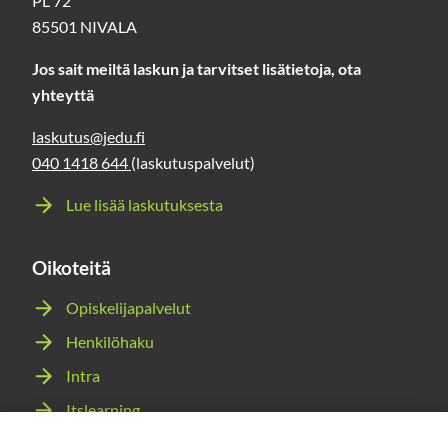
PL 72
85501 NIVALA
Jos sait meiltä laskun ja tarvitset lisätietoja, ota
yhteyttä
laskutus@jedu.fi
040 1418 644
(laskutuspalvelut)
Lue lisää laskutuksesta
Oikoteitä
Opiskelijapalvelut
Henkilöhaku
Intra
Itslearning
Webmail