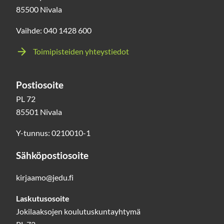
85500 Nivala
Vaihde: 040 1428 600
Toimipisteiden yhteystiedot
Postiosoite
PL 72
85501 Nivala
Y-tunnus: 0210010-1
Sähköpostiosoite
kirjaamo@jedu.fi
Laskutusosoite
Jokilaaksojen koulutuskuntayhtymä