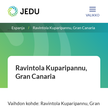
Siirry
Etusivu
sisältöön
VALIKKO
Espanja
Ravintola Kuparipannu, Gran Canaria
Ravintola Kuparipannu,
Gran Canaria
Vaihdon kohde: Ravintola Kuparipannu, Gran