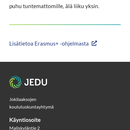
puhu tuntemattomille, älä liiku yksin.
Lisätietoa Erasmus+ -ohjelmasta
Etusivu
Jokilaaksojen
koulutuskuntayhtymä
Käyntiosoite
Maliskyläntie 2