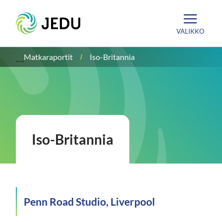
Siirry
Etusivu
sisältöön
VALIKKO
Matkaraportit
Iso-Britannia
Iso-Britannia
Penn Road Studio, Liverpool