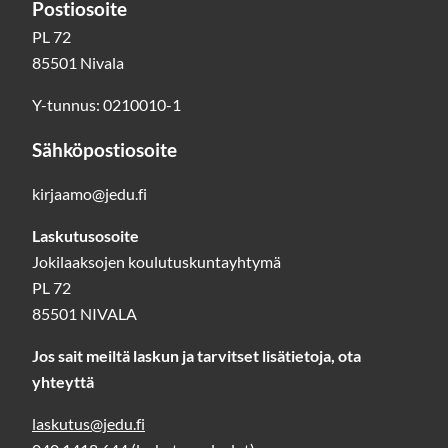
Postiosoite
PL 72
85501 Nivala
Y-tunnus: 0210010-1
Sähköpostiosoite
kirjaamo@jedu.fi
Laskutusosoite
Jokilaaksojen koulutuskuntayhtymä
PL 72
85501 NIVALA
Jos sait meiltä laskun ja tarvitset lisätietoja, ota
yhteyttä
laskutus@jedu.fi