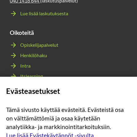
040 1418 644
(laskutuspalvelut)
Lue lisää laskutuksesta
Oikoteitä
Opiskelijapalvelut
Henkilöhaku
Intra
Itslearning
Webmail
Evästeasetukset
Wilma
Tämä sivusto käyttää evästeitä. Evästeistä osa
Sosiaalinen
Sosiaalinen
Sosiaalinen
Sosiaalinen
on välttämättömiä ja osaa käytetään
media:
media:
media:
media:
analytiikka- ja markkinointitarkoituksiin.
instagram
facebook
youtube
snapchat
Lue lisää Evästekäytännöt -sivulta.