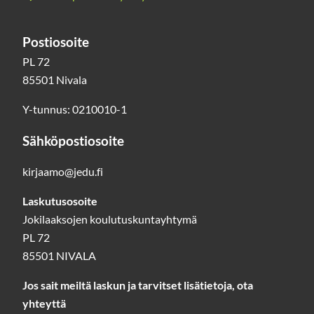
Postiosoite
PL 72
85501 Nivala
Y-tunnus: 0210010-1
Sähköpostiosoite
kirjaamo@jedu.fi
Laskutusosoite
Jokilaaksojen koulutuskuntayhtymä
PL 72
85501 NIVALA
Jos sait meiltä laskun ja tarvitset lisätietoja, ota
yhteyttä