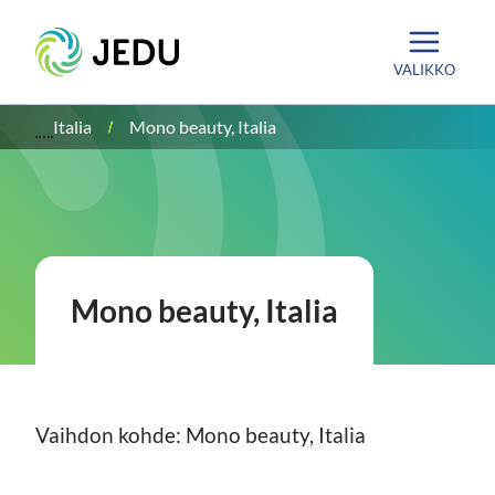
Siirry
Etusivu
sisältöön
VALIKKO
Italia
Mono beauty, Italia
Mono beauty, Italia
Vaihdon kohde: Mono beauty, Italia