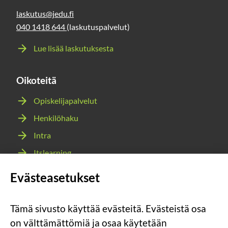
laskutus@jedu.fi
040 1418 644
(laskutuspalvelut)
Lue lisää laskutuksesta
Oikoteitä
Opiskelijapalvelut
Henkilöhaku
Intra
Itslearning
Webmail
Evästeasetukset
Wilma
Tämä sivusto käyttää evästeitä. Evästeistä osa
Sosiaalinen
Sosiaalinen
Sosiaalinen
Sosiaalinen
on välttämättömiä ja osaa käytetään