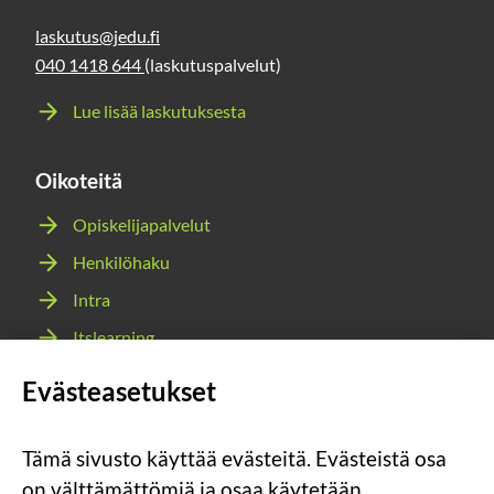
laskutus@jedu.fi
040 1418 644
(laskutuspalvelut)
Lue lisää laskutuksesta
Oikoteitä
Opiskelijapalvelut
Henkilöhaku
Intra
Itslearning
Webmail
Evästeasetukset
Wilma
Tämä sivusto käyttää evästeitä. Evästeistä osa
Sosiaalinen
Sosiaalinen
Sosiaalinen
Sosiaalinen
on välttämättömiä ja osaa käytetään