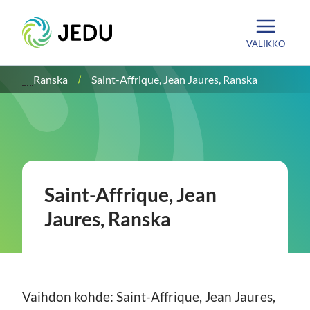
Siirry
Etusivu
sisältöön
VALIKKO
Ranska
Saint-Affrique, Jean Jaures, Ranska
Saint-Affrique, Jean
Jaures, Ranska
Vaihdon kohde: Saint-Affrique, Jean Jaures,