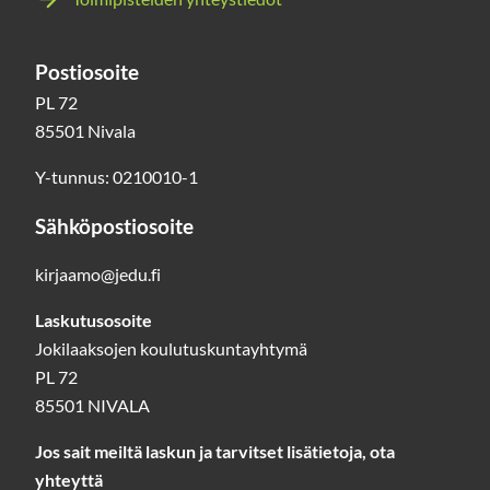
Postiosoite
PL 72
85501 Nivala
Y-tunnus: 0210010-1
Sähköpostiosoite
kirjaamo@jedu.fi
Laskutusosoite
Jokilaaksojen koulutuskuntayhtymä
PL 72
85501 NIVALA
Jos sait meiltä laskun ja tarvitset lisätietoja, ota
yhteyttä