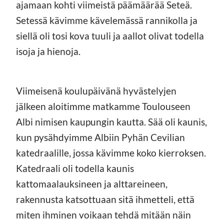
ajamaan kohti viimeistä päämäärää Seteä.
Setessä kävimme kävelemässä rannikolla ja
siellä oli tosi kova tuuli ja aallot olivat todella
isoja ja hienoja.
Viimeisenä koulupäivänä hyvästelyjen
jälkeen aloitimme matkamme Toulouseen
Albi nimisen kaupungin kautta. Sää oli kaunis,
kun pysähdyimme Albiin Pyhän Cevilian
katedraalille, jossa kävimme koko kierroksen.
Katedraali oli todella kaunis
kattomaalauksineen ja alttareineen,
rakennusta katsottuaan sitä ihmetteli, että
miten ihminen voikaan tehdä mitään näin