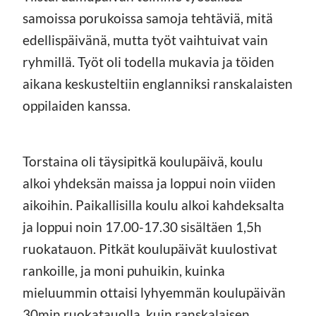
samoissa porukoissa samoja tehtäviä, mitä
edellispäivänä, mutta työt vaihtuivat vain
ryhmillä. Työt oli todella mukavia ja töiden
aikana keskusteltiin englanniksi ranskalaisten
oppilaiden kanssa.
Torstaina oli täysipitkä koulupäivä, koulu
alkoi yhdeksän maissa ja loppui noin viiden
aikoihin. Paikallisilla koulu alkoi kahdeksalta
ja loppui noin 17.00-17.30 sisältäen 1,5h
ruokatauon. Pitkät koulupäivät kuulostivat
rankoille, ja moni puhuikin, kuinka
mieluummin ottaisi lyhyemmän koulupäivän
30min ruokatauolla, kuin ranskalaisen