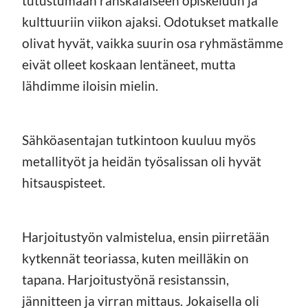
tutustumaan ranskalaiseen opiskeluun ja
kulttuuriin viikon ajaksi. Odotukset matkalle
olivat hyvät, vaikka suurin osa ryhmästämme
eivät olleet koskaan lentäneet, mutta
lähdimme iloisin mielin.
Sähköasentajan tutkintoon kuuluu myös
metallityöt ja heidän työsalissan oli hyvät
hitsauspisteet.
Harjoitustyön valmistelua, ensin piirretään
kytkennät teoriassa, kuten meilläkin on
tapana. Harjoitustyönä resistanssin,
jännitteen ja virran mittaus. Jokaisella oli