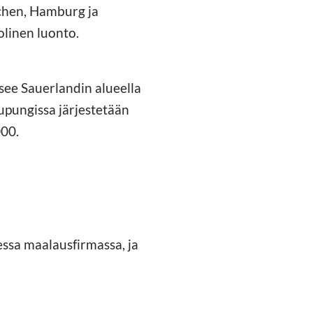
nchen, Hamburg ja
olinen luonto.
see Sauerlandin alueella
aupungissa järjestetään
000.
essa maalausfirmassa, ja