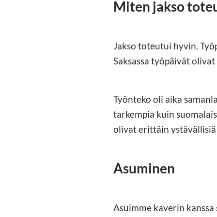
Miten jakso tote
Jakso toteutui hyvin. Työp
Saksassa työpäivät olivat
Työnteko oli aika samanla
tarkempia kuin suomalaise
olivat erittäin ystävällis
Asuminen
Asuimme kaverin kanssa s