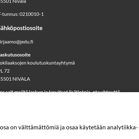
5501 Nivala
-tunnus: 0210010-1
Sähköpostiosoite
irjaamo@jedu.fi
askutusosoite
okilaaksojen koulutuskuntayhtymä
L 72
85501 NIVALA
os sait meiltä laskun ja tarvitset lisätietoja, ota yhteyttä
askutus@jedu.fi
40 1418 644
(laskutuspalvelut)
Lue lisää laskutuksesta
 osa on välttämättömiä ja osaa käytetään analytiikka- 