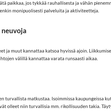
tätä paikkaa, jos tykkää rauhallisesta ja vähän piene
nkin monipuolisesti palveluita ja aktiviteetteja.
 neuvoja
eet ja muut kannattaa katsoa hyvissä ajoin. Liikkumis
ihtojen välillä kannattaa varata runsaasti aikaa.
taen turvallista matkustaa. Isoimmissa kaupungeissa kut
ivät olleet niin turvallisia mm. rikollisuuden takia. Täy