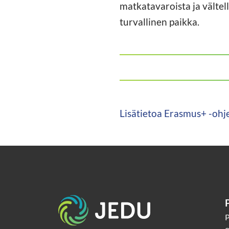
matkatavaroista ja vältel
turvallinen paikka.
Lisätietoa Erasmus+ -ohj
Etusivu
P