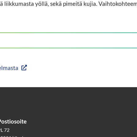
lä liikkumasta yöllä, sekä pimeitä kujia. Vaihtokohtee
elmasta
Postiosoite
L 72