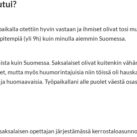
utui?
aikalla otettiin hyvin vastaan ja ihmiset olivat tosi m
 pitempiä (yli 9h) kuin minulla aiemmin Suomessa.
ista kuin Suomessa. Saksalaiset olivat kuitenkin vähä
t, mutta myös huumorintajuisia niin töissä oli hausk
iä ja huomaavaisia. Työpaikallani alle puolet väestä osas
aksalaisen opettajan järjestämässä kerrostaloasunn