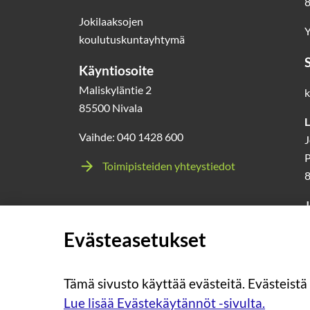
8
Jokilaaksojen
Y
koulutuskuntayhtymä
Käyntiosoite
Maliskyläntie 2
k
85500 Nivala
L
Vaihde: 040 1428 600
J
P
Toimipisteiden yhteystiedot
J
l
Evästeasetukset
0
Tämä sivusto käyttää evästeitä. Evästeistä
Lue lisää Evästekäytännöt -sivulta.