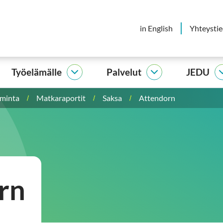
in English
Yhteysti
Työelämälle
Palvelut
JEDU
elijalle
Työelämälle
Palvelut
vut
alasivut
alasivut
iminta
Matkaraportit
Saksa
Attendorn
rn