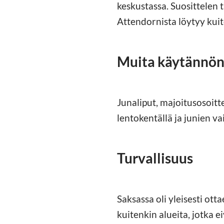
keskustassa. Suosittelen 
Attendornista löytyy kuite
Muita käytännön
Junaliput, majoitusosoitt
lentokentällä ja junien va
Turvallisuus
Saksassa oli yleisesti ot
kuitenkin alueita, jotka e