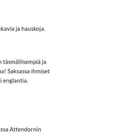
ukavia ja hauskoja.
n täsmällisempiä ja
aa! Saksassa ihmiset
i englantia.
ossa Attendornin