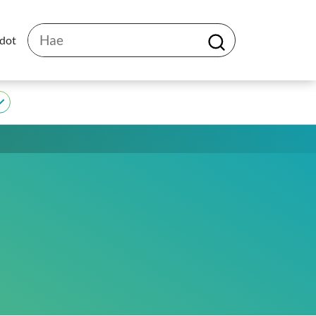
Hae
edot
H
a
e
JEDU
alasivut