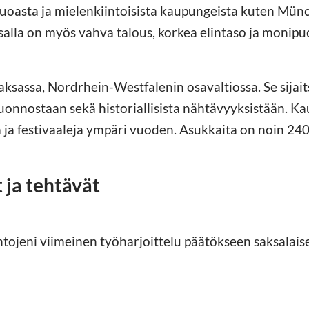
ruoasta ja mielenkiintoisista kaupungeista kuten Mü
salla on myös vahva talous, korkea elintaso ja monipu
sassa, Nordrhein-Westfalenin osavaltiossa. Se sijait
luonnostaan sekä historiallisista nähtävyyksistään. K
 ja festivaaleja ympäri vuoden. Asukkaita on noin 24
 ja tehtävät
ntojeni viimeinen työharjoittelu päätökseen saksalais