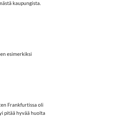
mmästä kaupungista.
een esimerkiksi
en Frankfurtissa oli
tyi pitää hyvää huolta