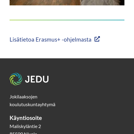
https://jedu.fi/wp-
content/uploads/2026/02/tyopaikka-
2.jpg
Lisätietoa Erasmus+ -ohjelmasta
Etusivu
Jokilaaksojen
koulutuskuntayhtymä
Käyntiosoite
Maliskyläntie 2
85500 Nivala