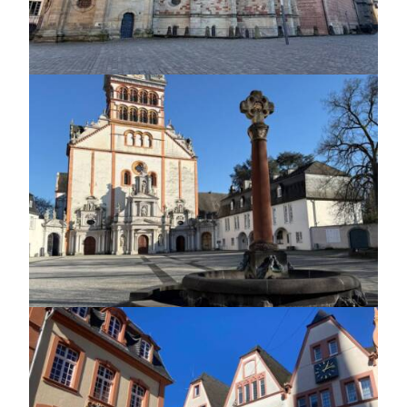
https://jedu.fi/wp-
content/uploads/2026/02/Trier-
2.jpg
https://jedu.fi/wp-
content/uploads/2026/02/Trier-
3.jpg