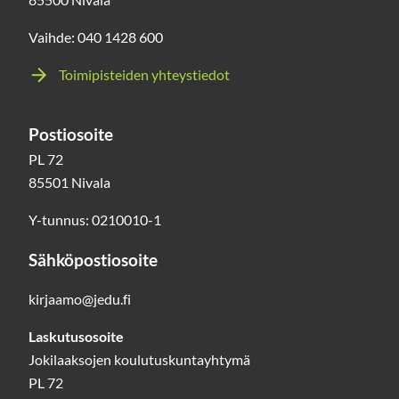
Vaihde: 040 1428 600
Toimipisteiden yhteystiedot
Postiosoite
PL 72
85501 Nivala
Y-tunnus: 0210010-1
Sähköpostiosoite
kirjaamo@jedu.fi
Laskutusosoite
Jokilaaksojen koulutuskuntayhtymä
PL 72