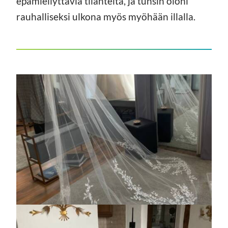
epämiellyttäviä tilanteita, ja tunsin oloni
rauhalliseksi ulkona myös myöhään illalla.
https://jedu.fi/wp-
content/uploads/2026/02/tyopaikka-