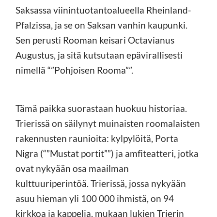
Saksassa viinintuotantoalueella Rheinland-
Pfalzissa, ja se on Saksan vanhin kaupunki.
Sen perusti Rooman keisari Octavianus
Augustus, ja sitä kutsutaan epävirallisesti
nimellä “”Pohjoisen Rooma””.
Tämä paikka suorastaan huokuu historiaa.
Trierissä on säilynyt muinaisten roomalaisten
rakennusten raunioita: kylpylöitä, Porta
Nigra (“”Mustat portit””) ja amfiteatteri, jotka
ovat nykyään osa maailman
kulttuuriperintöä. Trierissä, jossa nykyään
asuu hieman yli 100 000 ihmistä, on 94
kirkkoa ja kappelia, mukaan lukien Trierin