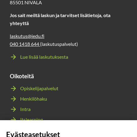
85501 NIVALA
Jos sait meiltä laskun ja tarvitset lisätietoja, ota
yhteyttä
laskutus@jedu.fi
040 1418 644
(laskutuspalvelut)
Lue lisää laskutuksesta
Oikoteitä
Opiskelijapalvelut
Henkilöhaku
Intra
Itslearning
Webmail
Evästeasetukset