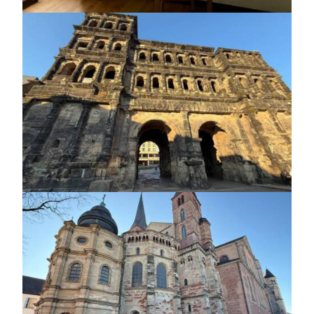
https://jedu.fi/wp-
content/uploads/2026/02/asunto-
2.jpg
https://jedu.fi/wp-
content/uploads/2026/02/Trier-
1.jpg