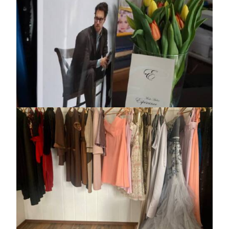
8.jpg
https://jedu.fi/wp-
content/uploads/2026/02/tyopaikka-
1.jpg