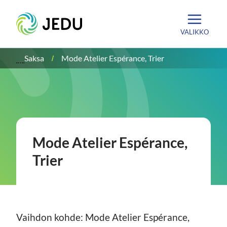
Siirry
Etusivu
sisältöön
VALIKKO
Saksa
Mode Atelier Espérance, Trier
Mode Atelier Espérance,
Trier
Vaihdon kohde: Mode Atelier Espérance,